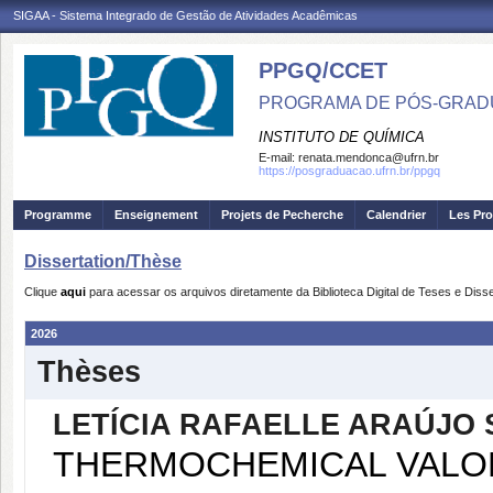
SIGAA - Sistema Integrado de Gestão de Atividades Acadêmicas
PPGQ/CCET
PROGRAMA DE PÓS-GRAD
INSTITUTO DE QUÍMICA
E-mail:
renata.mendonca@ufrn.br
https://posgraduacao.ufrn.br/ppgq
Programme
Enseignement
Projets de Pecherche
Calendrier
Les Pro
Dissertation/Thèse
Clique
aqui
para acessar os arquivos diretamente da Biblioteca Digital de Teses e Di
2026
Thèses
LETÍCIA RAFAELLE ARAÚJO 
THERMOCHEMICAL VALOR