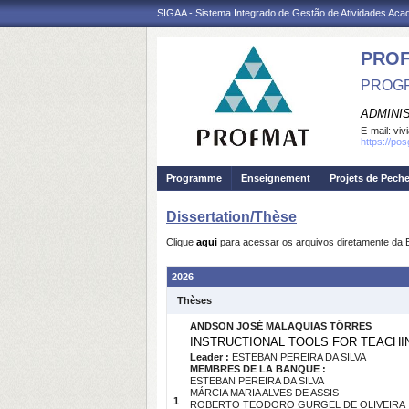
SIGAA - Sistema Integrado de Gestão de Atividades Ac
PRO
PROGR
ADMINI
E-mail:
viv
https://po
Programme
Enseignement
Projets de Pech
Dissertation/Thèse
Clique
aqui
para acessar os arquivos diretamente da 
2026
Thèses
ANDSON JOSÉ MALAQUIAS TÔRRES
INSTRUCTIONAL TOOLS FOR TEACHI
Leader :
ESTEBAN PEREIRA DA SILVA
MEMBRES DE LA BANQUE :
ESTEBAN PEREIRA DA SILVA
MÁRCIA MARIA ALVES DE ASSIS
1
ROBERTO TEODORO GURGEL DE OLIVEIRA