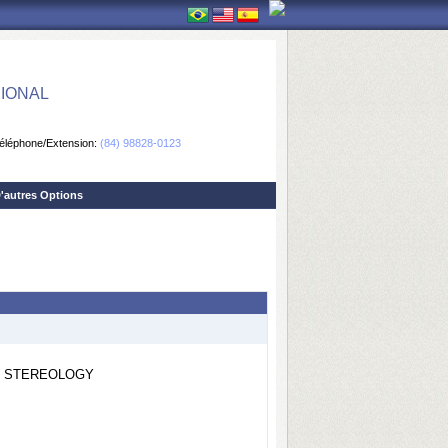
IONAL
éléphone/Extension:
(84) 98828-0123
'autres Options
TO STEREOLOGY