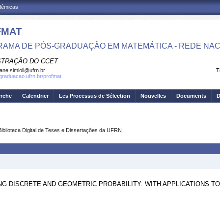
adêmicas
FMAT
AMA DE PÓS-GRADUAÇÃO EM MATEMÁTICA - REDE NAC
STRAÇÃO DO CCET
iane.simioli@ufrn.br
T
sgraduacao.ufrn.br/profmat
erche
Calendrier
Les Processus de Sélection
Nouvelles
Documents
D
Biblioteca Digital de Teses e Dissertações da UFRN
NG DISCRETE AND GEOMETRIC PROBABILITY: WITH APPLICATIONS 