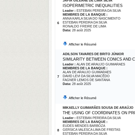
JAFIA GILEANE DE LIMA SILVA
ISOPERIMETRIC INEQUALITIES
Leader :
ESTEBAN PEREIRA DA SILVA
MEMBRES DE LA BANQUE :
ANNA KARLA SILVA DO NASCIMENTO
ESTEBAN PEREIRA DA SILVA
6
RONALDO FREIRE DE LIMA
Data:
28 août 2025
Afficher le Résumé
ADILSON TAVARES DE BRITO JÚNIOR
SIMILARITY BETWEEN CONICS AND 
Leader :
ALAN DE ARAUJO GUIMARAES
MEMBRES DE LA BANQUE :
ALAN DE ARAUJO GUIMARAES
DAVID LEVI DA SILVA MACÊDO
7
FAGNER LEMOS DE SANTANA
Data:
28 août 2025
Afficher le Résumé
MIKAELLY GUIMARÃES SOUSA DE ARAÚJO
THE USING OF COORDINATES ON PR
Leader :
ESTEBAN PEREIRA DA SILVA
MEMBRES DE LA BANQUE :
EUDES MENDES BARBOZA
GERSICA VALESCA LIMA DE FREITAS
8
ESTEBAN PEREIRA DA SILVA