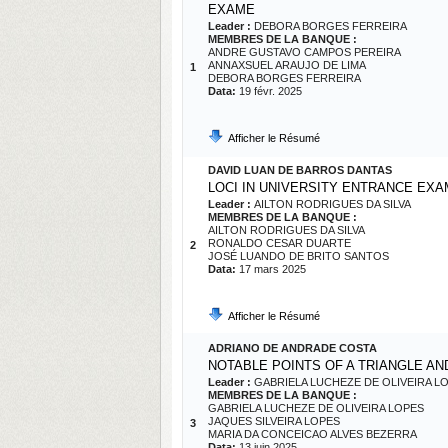
EXAME
Leader :
DEBORA BORGES FERREIRA
MEMBRES DE LA BANQUE :
ANDRE GUSTAVO CAMPOS PEREIRA
ANNAXSUEL ARAUJO DE LIMA
1
DEBORA BORGES FERREIRA
Data:
19 févr. 2025
Afficher le Résumé
DAVID LUAN DE BARROS DANTAS
LOCI IN UNIVERSITY ENTRANCE EX
Leader :
AILTON RODRIGUES DA SILVA
MEMBRES DE LA BANQUE :
AILTON RODRIGUES DA SILVA
RONALDO CESAR DUARTE
2
JOSÉ LUANDO DE BRITO SANTOS
Data:
17 mars 2025
Afficher le Résumé
ADRIANO DE ANDRADE COSTA
NOTABLE POINTS OF A TRIANGLE A
Leader :
GABRIELA LUCHEZE DE OLIVEIRA L
MEMBRES DE LA BANQUE :
GABRIELA LUCHEZE DE OLIVEIRA LOPES
JAQUES SILVEIRA LOPES
3
MARIA DA CONCEICAO ALVES BEZERRA
Data:
13 juin 2025