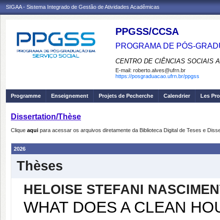
SIGAA - Sistema Integrado de Gestão de Atividades Acadêmicas
PPGSS/CCSA
PROGRAMA DE PÓS-GRADU
CENTRO DE CIÊNCIAS SOCIAIS 
E-mail:
roberto.alves@ufrn.br
https://posgraduacao.ufrn.br/ppgss
Programme
Enseignement
Projets de Pecherche
Calendrier
Les Pro
Dissertation/Thèse
Clique
aqui
para acessar os arquivos diretamente da Biblioteca Digital de Teses e Di
2026
Thèses
HELOISE STEFANI NASCIMEN
WHAT DOES A CLEAN HOU