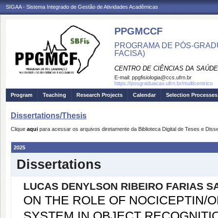
SIGAA - Sistema Integrado de Gestão de Atividades Acadêmicas
PPGMCCF
PROGRAMA DE PÓS-GRADUA
FACISA)
CENTRO DE CIÊNCIAS DA SAÚDE
E-mail:
ppgfisiologia@ccs.ufrn.br
https://posgraduacao.ufrn.br/multicentrico
Program
Teaching
Research Projects
Calendar
Selection Processes
Dissertations/Thesis
Clique
aqui
para acessar os arquivos diretamente da Biblioteca Digital de Teses e Di
2025
Dissertations
LUCAS DENYLSON RIBEIRO FARIAS S
ON THE ROLE OF NOCICEPTIN/
SYSTEM IN OBJECT RECOGNIT