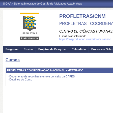
SIGAA - Sistema Integrado de Gestão de Atividades Acadêmicas
PROFLETRAS/CNM
PROFLETRAS - COORDENA
CENTRO DE CIÊNCIAS HUMANAS,
E-mail:
Não informado
https://posgraduacao.ufrn.br/profletrasnac
Programa
Ensino
Projetos de Pesquisa
Calendário
Processos Selet
Cursos
PROFLETRAS COORDENAÇÃO NACIONAL - MESTRADO
› Documento de reconhecimento e conceito da CAPES
› Detalhes do Curso