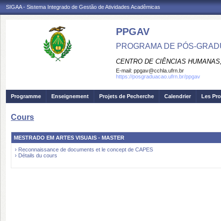
SIGAA - Sistema Integrado de Gestão de Atividades Acadêmicas
PPGAV
PROGRAMA DE PÓS-GRADU
CENTRO DE CIÊNCIAS HUMANAS,
E-mail:
ppgav@cchla.ufrn.br
https://posgraduacao.ufrn.br/ppgav
Programme
Enseignement
Projets de Pecherche
Calendrier
Les Pro
Cours
MESTRADO EM ARTES VISUAIS - MASTER
› Reconnaissance de documents et le concept de CAPES
› Détails du cours