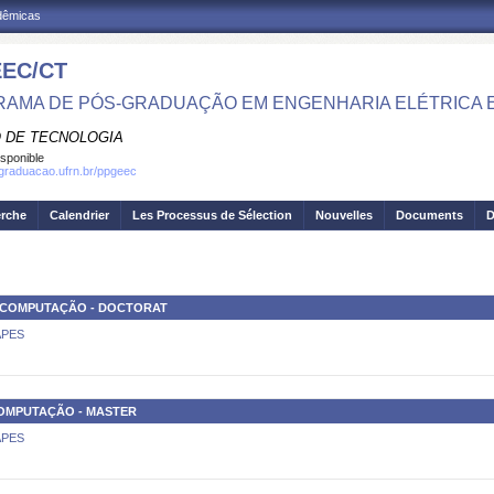
adêmicas
EC/CT
AMA DE PÓS-GRADUAÇÃO EM ENGENHARIA ELÉTRICA 
 DE TECNOLOGIA
isponible
sgraduacao.ufrn.br/ppgeec
erche
Calendrier
Les Processus de Sélection
Nouvelles
Documents
D
 COMPUTAÇÃO - DOCTORAT
CAPES
COMPUTAÇÃO - MASTER
CAPES