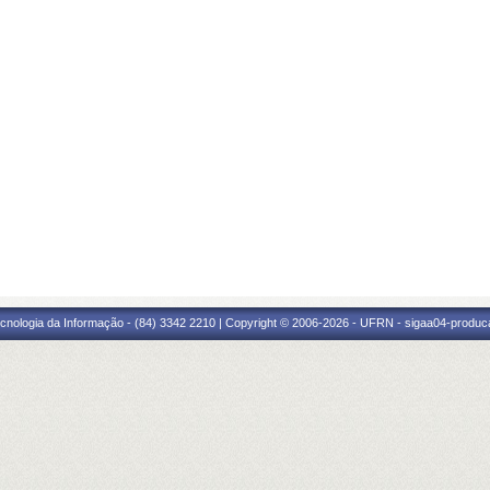
cnologia da Informação - (84) 3342 2210 | Copyright © 2006-2026 - UFRN - sigaa04-produca