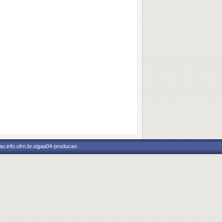
o.info.ufrn.br.sigaa04-producao