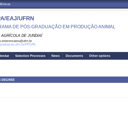
adêmicas
A/EAJ/UFRN
AMA DE PÓS-GRADUAÇÃO EM PRODUÇÃO ANIMAL
 AGRÍCOLA DE JUNDIAÍ
o.emerenciano@ufrn.br
sgraduacao.ufrn.br/PPGPA
lendar
Selection Processes
News
Documents
Other options
S DEGREE