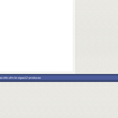
o.info.ufrn.br.sigaa12-producao