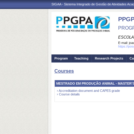
SIGAA - Sistema Integrado de Gestão de Atividades Ac
PPGP
PROGR
ESCOLA
E-mail:
joa
https://po
Program
Teaching
Research Projects
Ca
Courses
MESTRADO EM PRODUÇÃO ANIMAL - MASTER'
› Accreditation document and CAPES grade
› Course details