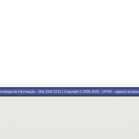
cnologia da Informação - (84) 3342 2210 | Copyright © 2006-2026 - UFRN - sigaa12-produca