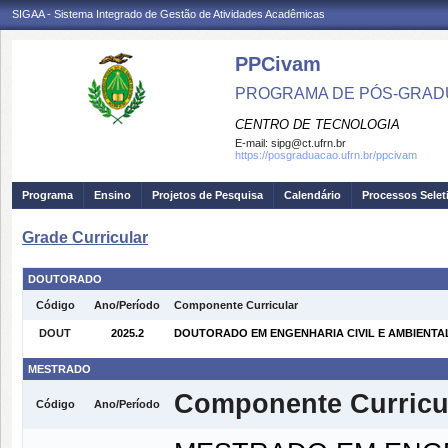
SIGAA - Sistema Integrado de Gestão de Atividades Acadêmicas
PPCivam
PROGRAMA DE PÓS-GRADU
CENTRO DE TECNOLOGIA
E-mail:
sipg@ct.ufrn.br
https://posgraduacao.ufrn.br/ppcivam
Programa
Ensino
Projetos de Pesquisa
Calendário
Processos Selet
Grade Curricular
DOUTORADO
Código
Ano/Período
Componente Curricular
DOUT
2025.2
DOUTORADO EM ENGENHARIA CIVIL E AMBIENTAL -
MESTRADO
Componente Curricu
Código
Ano/Período