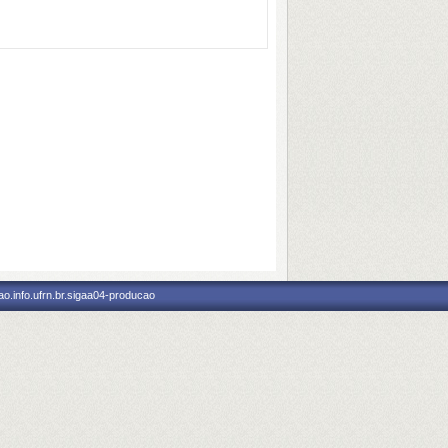
o.info.ufrn.br.sigaa04-producao