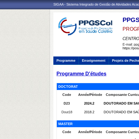
SIGAA - Sistema Integrado de Gestão de Atividades Ac
PPG
PROGR
CENTRO
E-mail:
ppg
https://po
Programme
Enseignement
Projets de Pech
Programme D'études
DOCTORAT
Code
Année/Période
Composante Curricu
D23
2024.2
DOUTORADO EM SAÚD
Dout18
2018.2
DOUTORADO EM SAÚDE
MASTER
Code
Année/Période
Composante Curricu