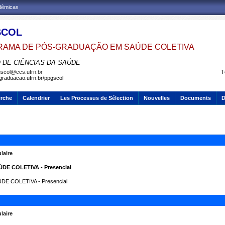
adêmicas
SCOL
AMA DE PÓS-GRADUAÇÃO EM SAÚDE COLETIVA
 DE CIÊNCIAS DA SAÚDE
scol@ccs.ufrn.br
T
sgraduacao.ufrn.br/ppgscol
erche
Calendrier
Les Processus de Sélection
Nouvelles
Documents
D
laire
E COLETIVA - Presencial
 COLETIVA - Presencial
laire