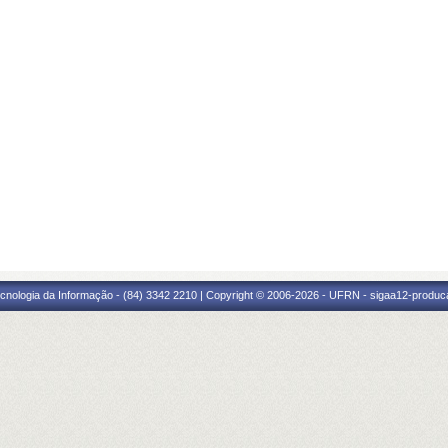
cnologia da Informação - (84) 3342 2210 | Copyright © 2006-2026 - UFRN - sigaa12-produca