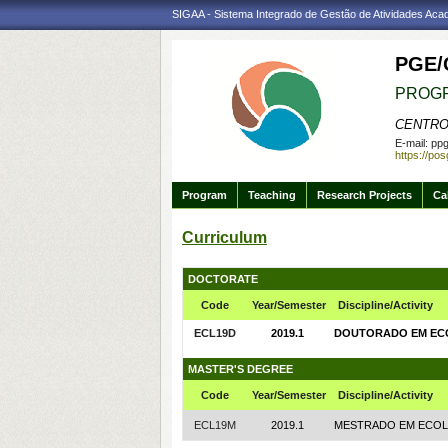
SIGAA - Sistema Integrado de Gestão de Atividades Ac
PGE/
PROGR
CENTRO
E-mail:
ppg
https://po
Program
Teaching
Research Projects
Ca
Curriculum
DOCTORATE
Code
Year/Semester
Discipline/Activity
ECL19D
2019.1
DOUTORADO EM ECOL
MASTER'S DEGREE
Code
Year/Semester
Discipline/Activity
ECL19M
2019.1
MESTRADO EM ECOLOG