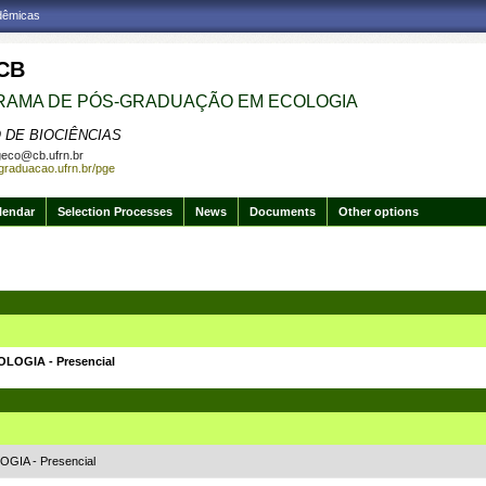
adêmicas
CB
AMA DE PÓS-GRADUAÇÃO EM ECOLOGIA
 DE BIOCIÊNCIAS
eco@cb.ufrn.br
sgraduacao.ufrn.br/pge
lendar
Selection Processes
News
Documents
Other options
OGIA - Presencial
IA - Presencial