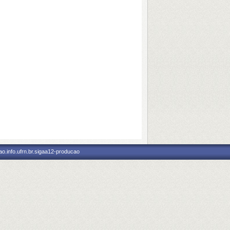
o.info.ufrn.br.sigaa12-producao