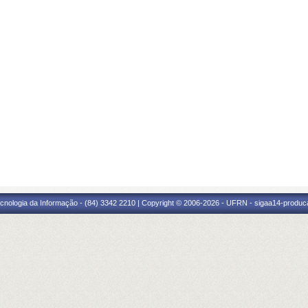
cnologia da Informação - (84) 3342 2210 | Copyright © 2006-2026 - UFRN - sigaa14-produca