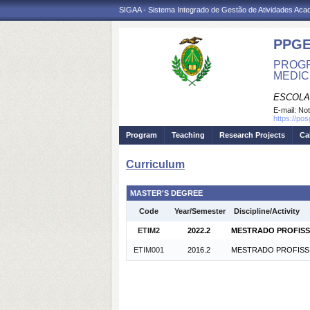
SIGAA - Sistema Integrado de Gestão de Atividades Ac
PPGE
PROGR
MEDIC
ESCOLA
E-mail:
Not
https://po
Program
Teaching
Research Projects
Ca
Curriculum
MASTER'S DEGREE
Code
Year/Semester
Discipline/Activity
ETIM2
2022.2
MESTRADO PROFISSI
ETIM001
2016.2
MESTRADO PROFISSIO