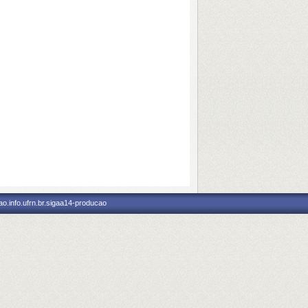
o.info.ufrn.br.sigaa14-producao