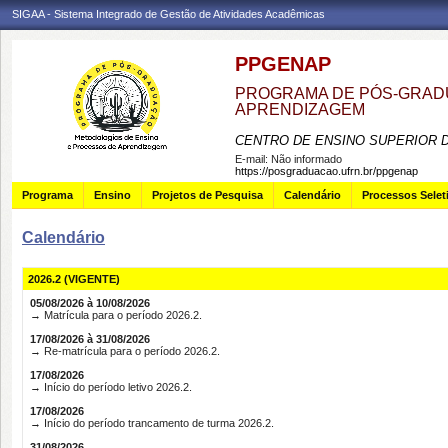
SIGAA - Sistema Integrado de Gestão de Atividades Acadêmicas
PPGENAP
PROGRAMA DE PÓS-GRAD
APRENDIZAGEM
CENTRO DE ENSINO SUPERIOR 
E-mail:
Não informado
https://posgraduacao.ufrn.br/ppgenap
Programa
Ensino
Projetos de Pesquisa
Calendário
Processos Selet
Calendário
2026.2 (VIGENTE)
05/08/2026 à 10/08/2026
→ Matrícula para o período 2026.2.
17/08/2026 à 31/08/2026
→ Re-matrícula para o período 2026.2.
17/08/2026
→ Início do período letivo 2026.2.
17/08/2026
→ Início do período trancamento de turma 2026.2.
31/08/2026