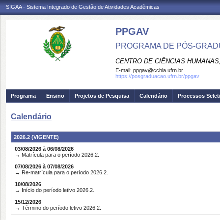
SIGAA - Sistema Integrado de Gestão de Atividades Acadêmicas
PPGAV
PROGRAMA DE PÓS-GRADU
CENTRO DE CIÊNCIAS HUMANAS,
E-mail:
ppgav@cchla.ufrn.br
https://posgraduacao.ufrn.br/ppgav
Programa
Ensino
Projetos de Pesquisa
Calendário
Processos Selet
Calendário
2026.2 (VIGENTE)
03/08/2026 à 06/08/2026
→ Matrícula para o período 2026.2.
07/08/2026 à 07/08/2026
→ Re-matrícula para o período 2026.2.
10/08/2026
→ Início do período letivo 2026.2.
15/12/2026
→ Término do período letivo 2026.2.