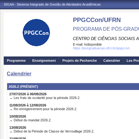
SIGAA - Sistema Integrado de Gestão de Atividades Acadêmicas
PPGCCon/UFRN
PROGRAMA DE PÓS-GRADU
CENTRO DE CIÊNCIAS SOCIAIS 
E-mail:
Indisponible
https://posgraduacao.ufrn.br/ppgccon
Programme
Enseignement
Projets de Pecherche
Calendrier
Les Pro
Calendrier
2026.2 (PRÉSENT)
27/07/2026 à 06/08/2026
→ Les frais de scolarité pour la période 2026.2.
11/08/2026 à 12/08/2026
→ Re-enregistrement pour la période 2026.2.
10/08/2026
→ Début du mandat 2026.2.
13/08/2026
→ Début de la Période de Classe de Verrouillage 2026.2.
21/09/2026