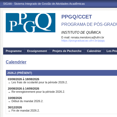
SIGAA - Sistema Integrado de Gestão de Atividades Acadêmicas
PPGQ/CCET
PROGRAMA DE PÓS-GRAD
INSTITUTO DE QUÍMICA
E-mail:
renata.mendonca@ufrn.br
https://posgraduacao.ufrn.br/ppgq
Programme
Enseignement
Projets de Pecherche
Calendrier
Les Pro
Calendrier
2026.2 (PRÉSENT)
03/08/2026 à 18/08/2026
→ Les frais de scolarité pour la période 2026.2.
20/08/2026 à 14/09/2026
→ Re-enregistrement pour la période 2026.2.
10/08/2026
→ Début du mandat 2026.2.
30/12/2026
→ Fin de mandat 2026.2.