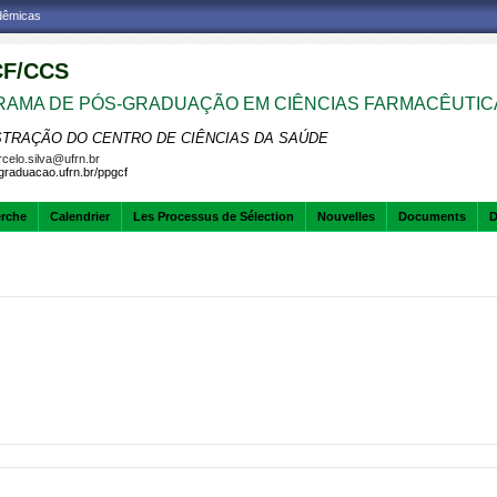
adêmicas
F/CCS
AMA DE PÓS-GRADUAÇÃO EM CIÊNCIAS FARMACÊUTIC
STRAÇÃO DO CENTRO DE CIÊNCIAS DA SAÚDE
celo.silva@ufrn.br
sgraduacao.ufrn.br/ppgcf
erche
Calendrier
Les Processus de Sélection
Nouvelles
Documents
D