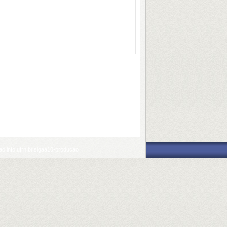
o.info.ufrn.br.sigaa10-producao