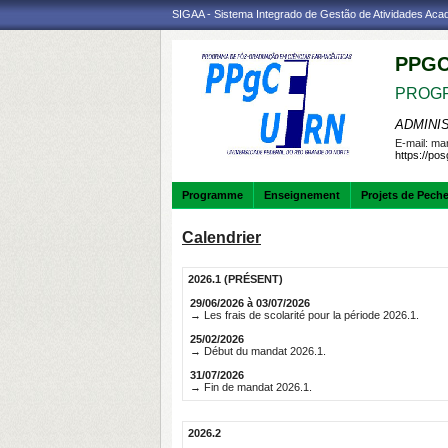
SIGAA - Sistema Integrado de Gestão de Atividades Ac
PPGC
PROGR
ADMINI
E-mail:
mar
https://po
Programme
Enseignement
Projets de Pech
Calendrier
2026.1 (PRÉSENT)
29/06/2026 à 03/07/2026
→ Les frais de scolarité pour la période 2026.1.
25/02/2026
→ Début du mandat 2026.1.
31/07/2026
→ Fin de mandat 2026.1.
2026.2