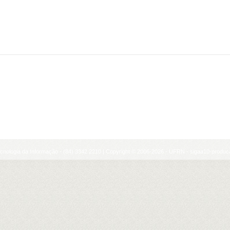
cnologia da Informação - (84) 3342 2210 | Copyright © 2006-2026 - UFRN - sigaa10-produca