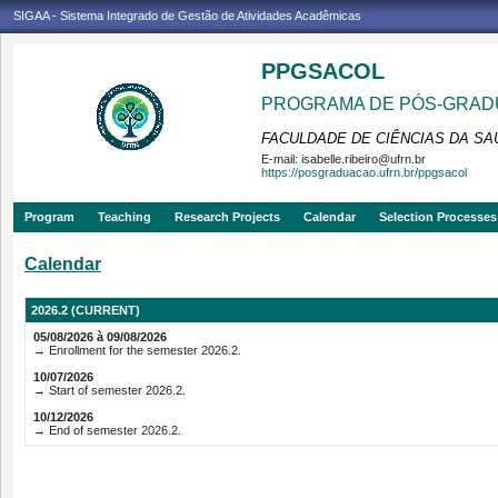
SIGAA - Sistema Integrado de Gestão de Atividades Acadêmicas
PPGSACOL
PROGRAMA DE PÓS-GRADU
FACULDADE DE CIÊNCIAS DA SAÚ
E-mail:
isabelle.ribeiro@ufrn.br
https://posgraduacao.ufrn.br/ppgsacol
Program
Teaching
Research Projects
Calendar
Selection Processes
Calendar
2026.2 (CURRENT)
05/08/2026 à 09/08/2026
→ Enrollment for the semester 2026.2.
10/07/2026
→ Start of semester 2026.2.
10/12/2026
→ End of semester 2026.2.