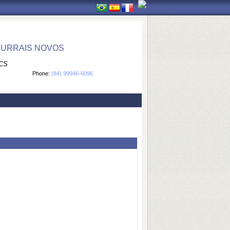
CURRAIS NOVOS
CS
Phone:
(84) 99946-6096