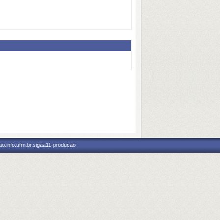
o.info.ufrn.br.sigaa11-producao