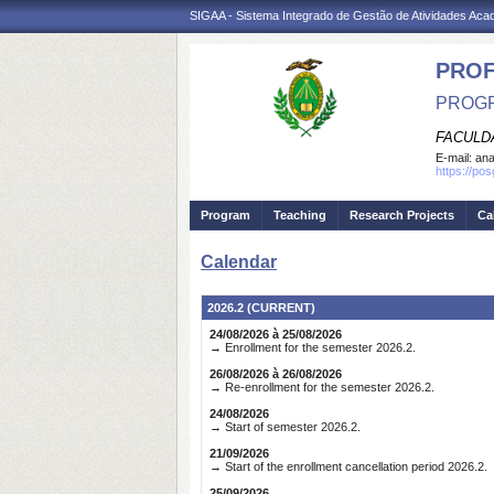
SIGAA - Sistema Integrado de Gestão de Atividades Ac
PROF
PROGR
FACULD
E-mail:
ana
https://pos
Program
Teaching
Research Projects
Ca
Calendar
2026.2 (CURRENT)
24/08/2026 à 25/08/2026
→ Enrollment for the semester 2026.2.
26/08/2026 à 26/08/2026
→ Re-enrollment for the semester 2026.2.
24/08/2026
→ Start of semester 2026.2.
21/09/2026
→ Start of the enrollment cancellation period 2026.2.
25/09/2026