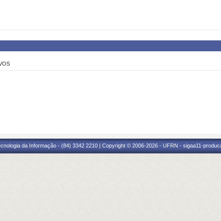
OVOS
cnologia da Informação - (84) 3342 2210 | Copyright © 2006-2026 - UFRN - sigaa11-produca