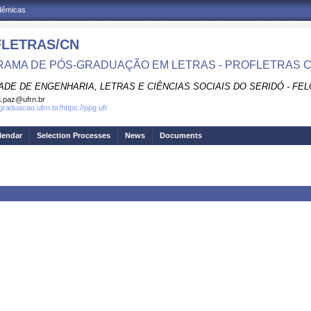
adêmicas
LETRAS/CN
AMA DE PÓS-GRADUAÇÃO EM LETRAS - PROFLETRAS 
ADE DE ENGENHARIA, LETRAS E CIÊNCIAS SOCIAIS DO SERIDÓ - FEL
.paz@ufrn.br
graduacao.ufrn.br/https://ppg.ufr
lendar
Selection Processes
News
Documents