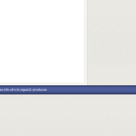
o.info.ufrn.br.sigaa11-producao