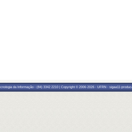
cnologia da Informação - (84) 3342 2210 | Copyright © 2006-2026 - UFRN - sigaa11-produca