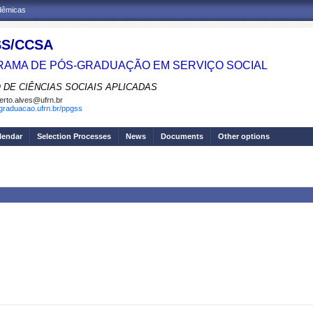
adêmicas
S/CCSA
AMA DE PÓS-GRADUAÇÃO EM SERVIÇO SOCIAL
 DE CIÊNCIAS SOCIAIS APLICADAS
erto.alves@ufrn.br
sgraduacao.ufrn.br/ppgss
lendar
Selection Processes
News
Documents
Other options