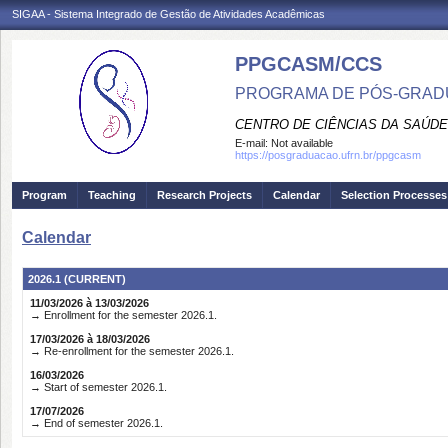
SIGAA - Sistema Integrado de Gestão de Atividades Acadêmicas
PPGCASM/CCS
PROGRAMA DE PÓS-GRADU
CENTRO DE CIÊNCIAS DA SAÚDE
E-mail:
Not available
https://posgraduacao.ufrn.br/ppgcasm
Program
Teaching
Research Projects
Calendar
Selection Processes
Calendar
2026.1 (CURRENT)
11/03/2026 à 13/03/2026
→ Enrollment for the semester 2026.1.
17/03/2026 à 18/03/2026
→ Re-enrollment for the semester 2026.1.
16/03/2026
→ Start of semester 2026.1.
17/07/2026
→ End of semester 2026.1.