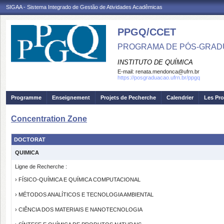
SIGAA - Sistema Integrado de Gestão de Atividades Acadêmicas
PPGQ/CCET
PROGRAMA DE PÓS-GRAD
INSTITUTO DE QUÍMICA
E-mail:
renata.mendonca@ufrn.br
https://posgraduacao.ufrn.br/ppgq
Programme
Enseignement
Projets de Pecherche
Calendrier
Les Pro
Concentration Zone
DOCTORAT
QUIMICA
Ligne de Recherche :
› FÍSICO-QUÍMICA E QUÍMICA COMPUTACIONAL
› MÉTODOS ANALÍTICOS E TECNOLOGIA AMBIENTAL
› CIÊNCIA DOS MATERIAIS E NANOTECNOLOGIA