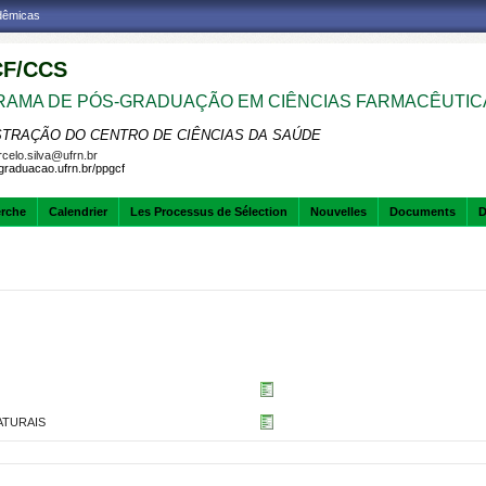
adêmicas
F/CCS
AMA DE PÓS-GRADUAÇÃO EM CIÊNCIAS FARMACÊUTIC
STRAÇÃO DO CENTRO DE CIÊNCIAS DA SAÚDE
celo.silva@ufrn.br
sgraduacao.ufrn.br/ppgcf
erche
Calendrier
Les Processus de Sélection
Nouvelles
Documents
D
ATURAIS