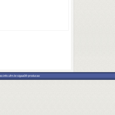
o.info.ufrn.br.sigaa08-producao