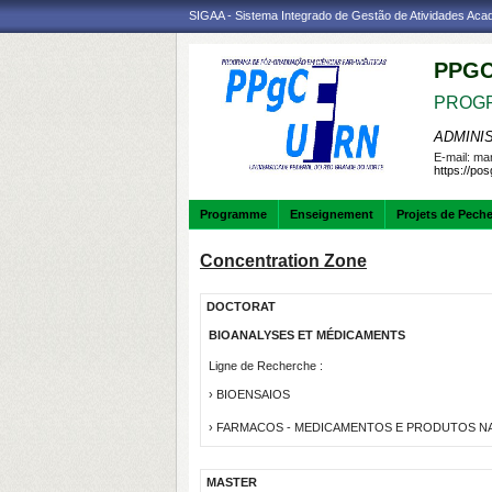
SIGAA - Sistema Integrado de Gestão de Atividades Ac
PPGC
PROGR
ADMINI
E-mail:
mar
https://po
Programme
Enseignement
Projets de Pech
Concentration Zone
DOCTORAT
BIOANALYSES ET MÉDICAMENTS
Ligne de Recherche :
› BIOENSAIOS
› FARMACOS - MEDICAMENTOS E PRODUTOS N
MASTER