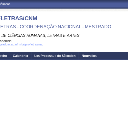
adêmicas
LETRAS/CNM
ETRAS - COORDENAÇÃO NACIONAL - MESTRADO
 DE CIÊNCIAS HUMANAS, LETRAS E ARTES
isponible
sgraduacao.ufrn.br/profletrasnac
erche
Calendrier
Les Processus de Sélection
Nouvelles