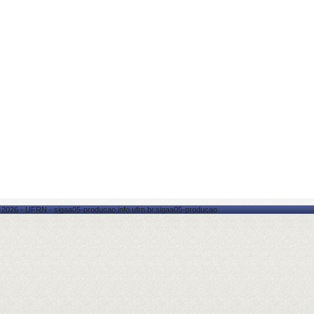
-2026 - UFRN - sigaa05-producao.info.ufrn.br.sigaa05-producao