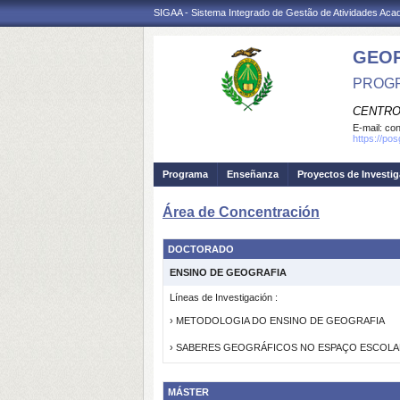
SIGAA - Sistema Integrado de Gestão de Atividades Ac
GEO
PROGR
CENTRO
E-mail:
con
https://po
Programa
Enseñanza
Proyectos de Investi
Área de Concentración
DOCTORADO
ENSINO DE GEOGRAFIA
Líneas de Investigación :
› METODOLOGIA DO ENSINO DE GEOGRAFIA
› SABERES GEOGRÁFICOS NO ESPAÇO ESCOL
MÁSTER