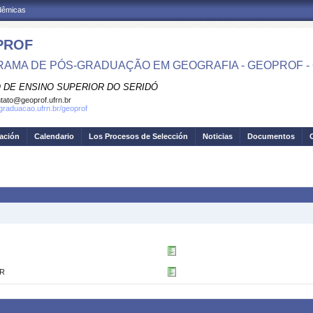
adêmicas
PROF
AMA DE PÓS-GRADUAÇÃO EM GEOGRAFIA - GEOPROF -
 DE ENSINO SUPERIOR DO SERIDÓ
tato@geoprof.ufrn.br
sgraduacao.ufrn.br/geoprof
gación
Calendario
Los Procesos de Selección
Noticias
Documentos
AR