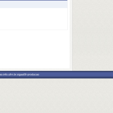
o.info.ufrn.br.sigaa06-producao