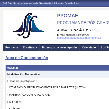
SIGAA - Sistema Integrado de Gestão de Atividades Acadêmicas
PPGMAE
PROGRAMA DE PÓS-GRADU
ADMINISTRAÇÃO DO CCET
E-mail:
fidel.castro@ufrn.br
https://posgraduacao.ufrn.br/ppgmae
Programa
Enseñanza
Proyectos de Investigación
Calendario
Los P
Área de Concentración
MÁSTER
Modelización Matemática
Líneas de Investigación :
› OTIMIZAÇÃO, PROBLEMAS INVERSOS E MATRIZES (INATIVA)
› MATEMÁTICA COMPUTACIONAL
› ÁLGEBRA