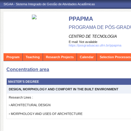
SIGAA - Sistema Integrado de Gestão de Atividades Acadêmicas
PPAPMA
PROGRAMA DE PÓS-GRADU
CENTRO DE TECNOLOGIA
E-mail:
Not available
https://posgraduacao.ufrn.br/ppapma
Program
Teaching
Research Projects
Calendar
Selection Processes
Concentration area
MASTER'S DEGREE
DESIGN, MORPHOLOGY AND COMFORT IN THE BUILT ENVIRONMENT
Research Lines :
› ARCHITECTURAL DESIGN
› MORPHOLOGY AND USES OF ARCHITECTURE