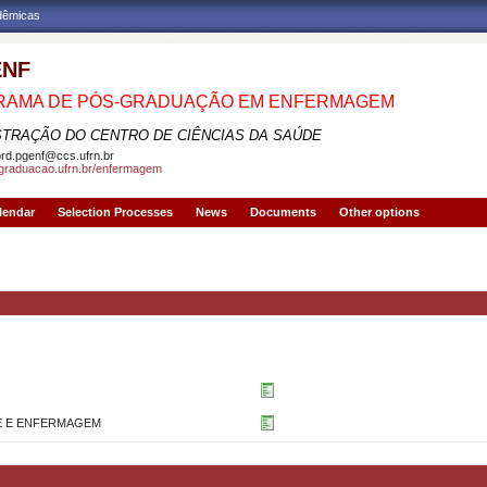
adêmicas
ENF
RAMA DE PÓS-GRADUAÇÃO EM ENFERMAGEM
STRAÇÃO DO CENTRO DE CIÊNCIAS DA SAÚDE
rd.pgenf@ccs.ufrn.br
sgraduacao.ufrn.br/enfermagem
lendar
Selection Processes
News
Documents
Other options
E E ENFERMAGEM