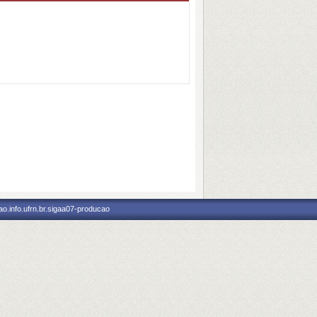
o.info.ufrn.br.sigaa07-producao