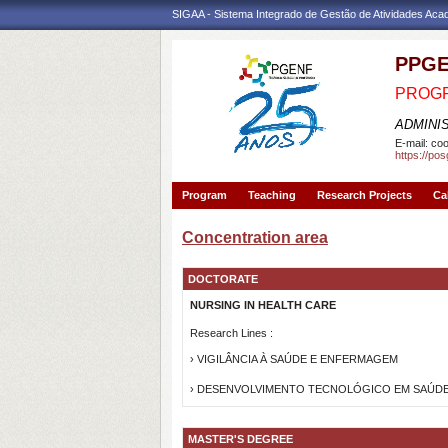
SIGAA - Sistema Integrado de Gestão de Atividades Ac
PPG
PROG
ADMINI
E-mail:
coo
https://po
Program
Teaching
Research Projects
Ca
Concentration area
DOCTORATE
NURSING IN HEALTH CARE
Research Lines :
› VIGILÂNCIA À SAÚDE E ENFERMAGEM
› DESENVOLVIMENTO TECNOLÓGICO EM SAÚD
MASTER'S DEGREE