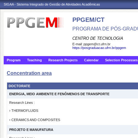
SIGAA - Sistema Integrado de Gestão de Atividades Acadêmicas
PPGEM/CT
PROGRAMA DE PÓS-GRAD
CENTRO DE TECNOLOGIA
E-mail:
ppgem@ct.ufrn.br
https://posgraduacao.ufrn.br/ppgem
Program
Teaching
Research Projects
Calendar
Selection Processes
Concentration area
DOCTORATE
ENERGIA, MEIO AMBIENTE E FENÔMENOS DE TRANSPORTE
Research Lines :
› THERMOFLUIDS
› CERAMICS AND COMPOSITES
PROJETO E MANUFATURA