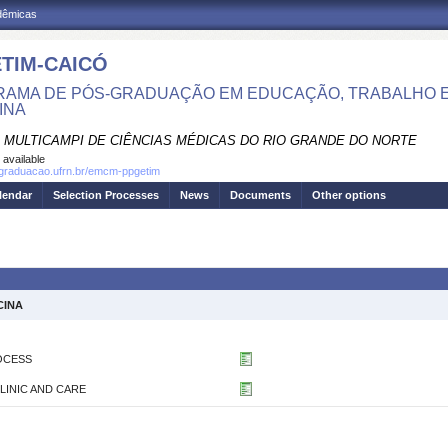
adêmicas
TIM-CAICÓ
AMA DE PÓS-GRADUAÇÃO EM EDUCAÇÃO, TRABALHO E
INA
 MULTICAMPI DE CIÊNCIAS MÉDICAS DO RIO GRANDE DO NORTE
 available
sgraduacao.ufrn.br/emcm-ppgetim
lendar
Selection Processes
News
Documents
Other options
CINA
OCESS
LINIC AND CARE