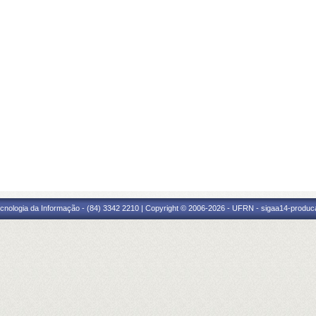
cnologia da Informação - (84) 3342 2210 | Copyright © 2006-2026 - UFRN - sigaa14-produca