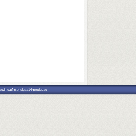
o.info.ufrn.br.sigaa14-producao