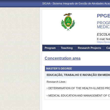
SIGAA - Sistema Integrado de Gestão de Atividades Ac
PPGE
PROGR
MEDIC
ESCOLA
E-mail:
Not
https://po
Program
Teaching
Research Projects
Ca
Concentration area
MASTER'S DEGREE
EDUCAÇÃO, TRABALHO E INOVAÇÃO EM MEDI
Research Lines :
› DETERMINATION OF THE HEALTH-ILLNESS PR
› MEDICAL EDUCATION AND MANAGEMENT OF C