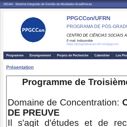
SIGAA - Sistema Integrado de Gestão de Atividades Acadêmicas
PPGCCon/UFRN
PROGRAMA DE PÓS-GRADU
CENTRO DE CIÊNCIAS SOCIAIS 
E-mail:
Indisponible
https://posgraduacao.ufrn.br/ppgccon
Programme
Enseignement
Projets de Pecherche
Calendrier
Les Pro
Présentation
Programme de Troisièm
Domaine de Concentration:
C
DE PREUVE
Il s'agit d'études et de re