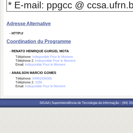
* E-mail: ppgcc @ ccsa.ufrn.
Adresse Alternative
-
HTTP://
Coordination du Programme
-
RENATO HENRIQUE GURGEL MOTA
Téléphone:
Indisponible Pour le Moment
Téléphone 2:
Indisponible Pour le Moment
Email:
Indisponible Pour le Moment
-
ANAILSON MARCIO GOMES
Téléphone:
84991936065
Téléphone 2:
3286
Email:
Indisponible Pour le Moment
SIGAA | Superintendência de Tecnologia da Informação - (84) 3