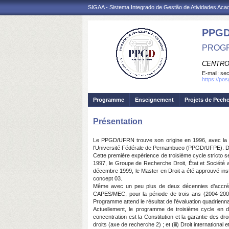
SIGAA - Sistema Integrado de Gestão de Atividades Ac
PPGD
PROGR
CENTRO
E-mail:
sec
https://po
Programme
Enseignement
Projets de Pech
Présentation
Le PPGD/UFRN trouve son origine en 1996, avec la cré
l'Université Fédérale de Pernambuco (PPGD/UFPE). Dan
Cette première expérience de troisième cycle stricto 
1997, le Groupe de Recherche Droit, État et Société a
décembre 1999, le Master en Droit a été approuvé ins
concept 03.
Même avec un peu plus de deux décennies d’accrédita
CAPES/MEC, pour la période de trois ans (2004-2007)
Programme attend le résultat de l'évaluation quadrienn
Actuellement, le programme de troisième cycle en d
concentration est la Constitution et la garantie des d
droits (axe de recherche 2) ; et (iii) Droit international