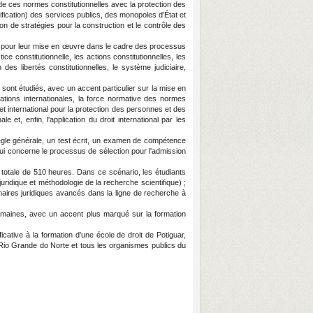
de ces normes constitutionnelles avec la protection des
anification) des services publics, des monopoles d'État et
on de stratégies pour la construction et le contrôle des
ons pour leur mise en œuvre dans le cadre des processus
tice constitutionnelle, les actions constitutionnelles, les
n des libertés constitutionnelles, le système judiciaire,
al sont étudiés, avec un accent particulier sur la mise en
lations internationales, la force normative des normes
al et international pour la protection des personnes et des
 et, enfin, l'application du droit international par les
règle générale, un test écrit, un examen de compétence
qui concerne le processus de sélection pour l'admission
 totale de 510 heures. Dans ce scénario, les étudiants
ridique et méthodologie de la recherche scientifique) ;
inaires juridiques avancés dans la ligne de recherche à
omaines, avec un accent plus marqué sur la formation
cative à la formation d'une école de droit de Potiguar,
 Rio Grande do Norte et tous les organismes publics du