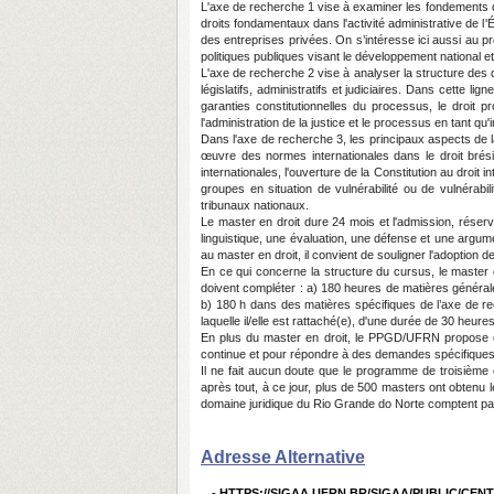
L'axe de recherche 1 vise à examiner les fondements de
droits fondamentaux dans l'activité administrative de l'É
des entreprises privées. On s’intéresse ici aussi au pr
politiques publiques visant le développement national et 
L'axe de recherche 2 vise à analyser la structure des 
législatifs, administratifs et judiciaires. Dans cette lig
garanties constitutionnelles du processus, le droit proc
l'administration de la justice et le processus en tant q
Dans l'axe de recherche 3, les principaux aspects de la d
œuvre des normes internationales dans le droit brésil
internationales, l'ouverture de la Constitution au droit i
groupes en situation de vulnérabilité ou de vulnérabili
tribunaux nationaux.
Le master en droit dure 24 mois et l'admission, réser
linguistique, une évaluation, une défense et une argum
au master en droit, il convient de souligner l'adoption 
En ce qui concerne la structure du cursus, le master 
doivent compléter : a) 180 heures de matières générale
b) 180 h dans des matières spécifiques de l’axe de rec
laquelle il/elle est rattaché(e), d'une durée de 30 heu
En plus du master en droit, le PPGD/UFRN propose oc
continue et pour répondre à des demandes spécifiques
Il ne fait aucun doute que le programme de troisième c
après tout, à ce jour, plus de 500 masters ont obtenu
domaine juridique du Rio Grande do Norte comptent p
Adresse Alternative
-
HTTPS://SIGAA.UFRN.BR/SIGAA/PUBLIC/CEN