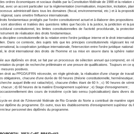
s ordres économiques et sociaux établis par la Constitution fédérale de 1988 et la relation 
tat, avec un accent particulier sur la réglementation (normalisation, inspection, incitation, pl
ocessus administratif dans tous les domaines (fiscal, environnemental, etc.) et à la propositi
régional, sans omettre l’influence internationale.
droits fondamentaux protégés par l'ordre constitutionnel actuel et à élaborer des propositi
ne sont abordées et traitées des questions telles que l'accès à la justice, la juridiction et la jus
édural constitutionnel, les limites constitutionnelles de l'activité procédurale, la protectio
u'instrument de réalisation des droits fondamentaux.
iscipline constitutionnelle de la relation entre l'ordre juridique interne et le droit internation
ien. Dans ce contexte, des sujets tels que les principes constitutionnels régissant les re
nternational, la coopération juridique internationale, l'intersection entre l'ordre juridique nation
té, le droit international des droits de l'homme et sa mise en œuvre dans la sphère nationale
vée aux diplômés en droit, se fait par un processus de sélection annuel qui comprend, en 
entation du projet de recherche préliminaire et une preuve de qualifications. Toujours en ce 
de mesures positives.
en droit au PPGD/UFRN nécessite, en règle générale, la réalisation d'une charge de travail
s obligatoires, chacune d'une durée de 60 heures (théorie constitutionnelle, herméneutique ju
herche auquel il/elle est rattaché(e), chacune d’elles étant de 60 h ; c) 90 heures de sém
res chacun ; d) 60 heures de la matière Enseignement supérieur ; e) Stage d’enseignement ;
casionnellement des cours de troisième cycle lato sensu (spécialisation) dans divers d
.
ycle en droit de l'Université fédérale de Rio Grande do Norte a contribué de manière signifi
 leur diplôme du programme. En outre, tous les établissements d’enseignement supérieur du
armi leur personnel des diplômés du programme.
TRO/PORTAL.JSF?LC=PT_BR&ID=443