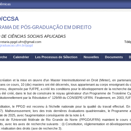
adêmicas
/CCSA
AMA DE PÓS-GRADUAÇÃO EM DIREITO
 DE CIÊNCIAS SOCIAIS APLICADAS
retaria.ppgd.ufrn@gmail.com
Télé
sgraduacao.ufrn.br/ppgd
erche
Calendrier
Les Processus de Sélection
Nouvelles
Documents
D
ation et la mise en œuvre d'un Master Interinstitutionnel en Droit (Minter), en partena
s ce cours, 10 (dix) masters ont été décernés, tous appartenant au corps enseignant du c
sensu, dispensée par l'UFPE, a créé les conditions pour le développement de la recherche d
 été créé, dans le but de construire le noyau générateur d'un Programme de Troisième Cycl
titutionnellement par la Résolution n° 129/99 du CONSEPE-UFRN. Finalement, en 2003, l'UF
tion, le PPGD est reconnu à l’échelle nationale pour la qualité du travail effectué. En 
. Malheureusement, lors des trois dernières évaluations quadriennales, le Programme a ob
ale de 2025, avec l'augmentation conséquente de la note à 4.
roit de l'Université fédérale de Rio Grande do Norte (PPGD/UFRN) maintient le cours 
roits, avec les axes de recherche suivants : (i) Constitution, réglementation et développemen
 et réalisation des droits (axe de recherche 3).