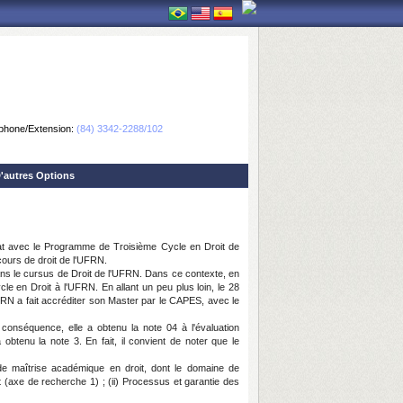
phone/Extension:
(84) 3342-2288/102
'autres Options
riat avec le Programme de Troisième Cycle en Droit de
ours de droit de l'UFRN.
ans le cursus de Droit de l'UFRN. Dans ce contexte, en
e en Droit à l'UFRN. En allant un peu plus loin, le 28
RN a fait accréditer son Master par le CAPES, avec le
conséquence, elle a obtenu la note 04 à l'évaluation
tenu la note 3. En fait, il convient de noter que le
de maîtrise académique en droit, dont le domaine de
t (axe de recherche 1) ; (ii) Processus et garantie des