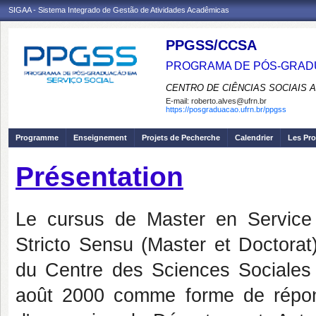
SIGAA - Sistema Integrado de Gestão de Atividades Acadêmicas
PPGSS/CCSA
PROGRAMA DE PÓS-GRADU
CENTRO DE CIÊNCIAS SOCIAIS 
E-mail:
roberto.alves@ufrn.br
https://posgraduacao.ufrn.br/ppgss
Programme
Enseignement
Projets de Pecherche
Calendrier
Les Pro
Présentation
Le cursus de Master en Service
Stricto Sensu (Master et Doctora
du Centre des Sciences Sociales 
août 2000 comme forme de répon