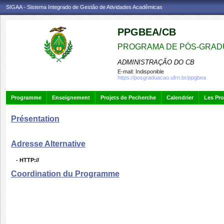
SIGAA - Sistema Integrado de Gestão de Atividades Acadêmicas
PPGBEA/CB
PROGRAMA DE PÓS-GRADU
ADMINISTRAÇÃO DO CB
E-mail:
Indisponible
https://posgraduacao.ufrn.br/ppgbea
Programme
Enseignement
Projets de Pecherche
Calendrier
Les Pro
Présentation
Adresse Alternative
-
HTTP://
Coordination du Programme