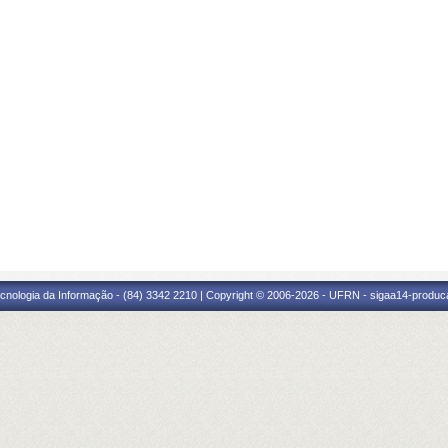
cnologia da Informação - (84) 3342 2210 | Copyright © 2006-2026 - UFRN - sigaa14-produca