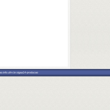
o.info.ufrn.br.sigaa14-producao