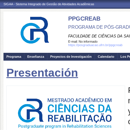
SIGAA - Sistema Integrado de Gestão de Atividades Acadêmicas
PPGCREAB
PROGRAMA DE PÓS-GRADU
FACULDADE DE CIÊNCIAS DA SAÚ
E-mail:
No informado
https://posgraduacao.ufrn.br/ppgcreab
Programa
Enseñanza
Proyectos de Investigación
Calendario
Los P
Presentación