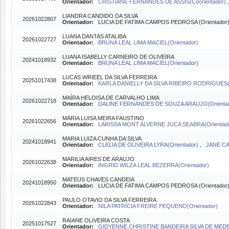
Orientador:
CRISTIANE FERNANDES DE ASSIS(Coorientador)
LIANDRA CANDIDO DA SILVA
20261022807
Orientador:
LUCIA DE FATIMA CAMPOS PEDROSA (Orientador
LUANA DANTAS ATALIBA
20261022727
Orientador:
BRUNA LEAL LIMA MACIEL(Orientador)
LUANA ISABELLY CARNEIRO DE OLIVEIRA
20241018932
Orientador:
BRUNA LEAL LIMA MACIEL(Orientador)
LUCAS WRIEEL DA SILVA FERREIRA
20251017438
Orientador:
KARLA DANIELLY DA SILVA RIBEIRO RODRIGUES(C
MAÍRA HELOISA DE CARVALHO LIMA
20261022718
Orientador:
DALINE FERNANDES DE SOUZA ARAUJO(Orientad
MARIA LUISA MEIRA FAUSTINO
20261022656
Orientador:
LARISSA MONT ALVERNE JUCA SEABRA(Orientado
MARIA LUIZA CUNHA DA SILVA
20241018941
Orientador:
CLELIA DE OLIVEIRA LYRA(Orientador)
,
JANE CA
MARILIA AIRES DE ARAUJO
20261022638
Orientador:
INGRID WILZA LEAL BEZERRA(Orientador)
MATEUS CHAVES CANDEIA
20241018950
Orientador:
LUCIA DE FATIMA CAMPOS PEDROSA (Orientador
PAULO OTAVIO DA SILVA FERREIRA
20261022843
Orientador:
NILA PATRÍCIA FREIRE PEQUENO(Orientador)
RAIANE OLIVEIRA COSTA
20251017527
Orientador:
GIDYENNE CHRISTINE BANDEIRA SILVA DE MEDEI