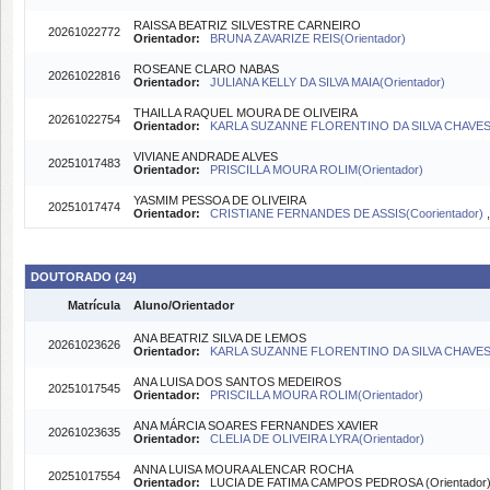
RAISSA BEATRIZ SILVESTRE CARNEIRO
20261022772
Orientador:
BRUNA ZAVARIZE REIS(Orientador)
ROSEANE CLARO NABAS
20261022816
Orientador:
JULIANA KELLY DA SILVA MAIA(Orientador)
THAILLA RAQUEL MOURA DE OLIVEIRA
20261022754
Orientador:
KARLA SUZANNE FLORENTINO DA SILVA CHAVES
VIVIANE ANDRADE ALVES
20251017483
Orientador:
PRISCILLA MOURA ROLIM(Orientador)
YASMIM PESSOA DE OLIVEIRA
20251017474
Orientador:
CRISTIANE FERNANDES DE ASSIS(Coorientador)
DOUTORADO (24)
Matrícula
Aluno/Orientador
ANA BEATRIZ SILVA DE LEMOS
20261023626
Orientador:
KARLA SUZANNE FLORENTINO DA SILVA CHAVES
ANA LUISA DOS SANTOS MEDEIROS
20251017545
Orientador:
PRISCILLA MOURA ROLIM(Orientador)
ANA MÁRCIA SOARES FERNANDES XAVIER
20261023635
Orientador:
CLELIA DE OLIVEIRA LYRA(Orientador)
ANNA LUISA MOURA ALENCAR ROCHA
20251017554
Orientador:
LUCIA DE FATIMA CAMPOS PEDROSA (Orientador