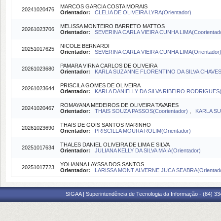
MARCOS GARCIA COSTA MORAIS
20241020476
Orientador:
CLELIA DE OLIVEIRA LYRA(Orientador)
MELISSA MONTEIRO BARRETO MATTOS
20261023706
Orientador:
SEVERINA CARLA VIEIRA CUNHA LIMA(Coorientad
NICOLE BERNARDI
20251017625
Orientador:
SEVERINA CARLA VIEIRA CUNHA LIMA(Orientador
PAMARA VIRNA CARLOS DE OLIVEIRA
20261023680
Orientador:
KARLA SUZANNE FLORENTINO DA SILVA CHAVES
PRISCILA GOMES DE OLIVEIRA
20261023644
Orientador:
KARLA DANIELLY DA SILVA RIBEIRO RODRIGUES(O
ROMAYANA MEDEIROS DE OLIVEIRA TAVARES
20241020467
Orientador:
THAIS SOUZA PASSOS(Coorientador)
,
KARLA SU
THAIS DE GOIS SANTOS MARINHO
20261023690
Orientador:
PRISCILLA MOURA ROLIM(Orientador)
THALES DANIEL OLIVEIRA DE LIMA E SILVA
20251017634
Orientador:
JULIANA KELLY DA SILVA MAIA(Orientador)
YOHANNA LAYSSA DOS SANTOS
20251017723
Orientador:
LARISSA MONT ALVERNE JUCA SEABRA(Orientado
SIGAA | Superintendência de Tecnologia da Informação - (84) 3