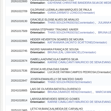
20261022600
Orientador:
GIDYENNE CHRISTINE BANDEIRA SILVA DE MEDEI
GILDRIANE LUDMILA LIMA MARQUES DE PAULA
20261022709
Orientador:
GIANA ZARBATO LONGO(Orientador)
GRACIELE ELOISE ALVES DE ARAUJO
20251018130
Orientador:
THAIS SOUZA PASSOS(Coorientador)
,
JULIANA K
HANNA STEPHANY TRAJANO XAVIER
20251017509
Orientador:
THAIS SOUZA PASSOS(Coorientador)
,
BRUNA LEA
HEIDER HEVERTON SOARES DE MOURA
20261022665
Orientador:
KATYA ANAYA JACINTO SCATTONE(Orientador)
INGRID NAIHARA FRANÇA DE SOUSA
20261022745
Orientador:
BRUNA LEAL LIMA MACIEL(Orientador)
ISABELLA ADVINCULA CAMPOS SILVA
20261022674
Orientador:
KARINE CAVALCANTI MAURICIO DE SENA EVANGEL
JESSICA HELENA DIAS DAVIM
20251017536
Orientador:
LUCIA DE FATIMA CAMPOS PEDROSA (Orientador
JOSEFA EMANUELLY DE MACEDO DAVID
20261022647
Orientador:
THAIS SOUZA PASSOS(Orientador)
LAIS DE OLIVEIRA BATISTA LOURENCO
20241018905
Orientador:
BRUNA ZAVARIZE REIS(Orientador)
,
MARCIA MAR
LARISSA BENEVIDES SEREJO GOMES
20241018914
Orientador:
KARINE CAVALCANTI MAURICIO DE SENA EVANGE
LETICYA BIANCA ALMEIDA DE CARVALHO
20251017465