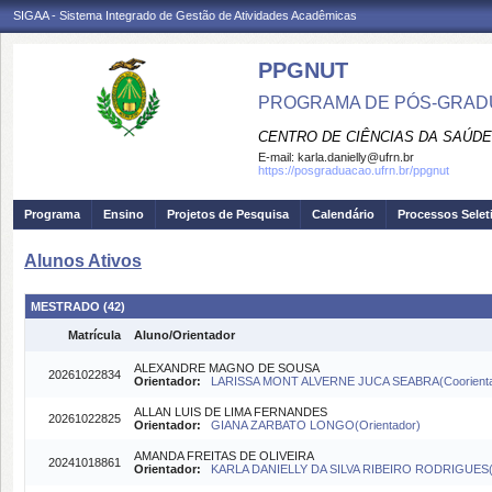
SIGAA - Sistema Integrado de Gestão de Atividades Acadêmicas
PPGNUT
PROGRAMA DE PÓS-GRAD
CENTRO DE CIÊNCIAS DA SAÚDE
E-mail:
karla.danielly@ufrn.br
https://posgraduacao.ufrn.br/ppgnut
Programa
Ensino
Projetos de Pesquisa
Calendário
Processos Selet
Alunos Ativos
MESTRADO (42)
Matrícula
Aluno/Orientador
ALEXANDRE MAGNO DE SOUSA
20261022834
Orientador:
LARISSA MONT ALVERNE JUCA SEABRA(Coorient
ALLAN LUIS DE LIMA FERNANDES
20261022825
Orientador:
GIANA ZARBATO LONGO(Orientador)
AMANDA FREITAS DE OLIVEIRA
20241018861
Orientador:
KARLA DANIELLY DA SILVA RIBEIRO RODRIGUES(O