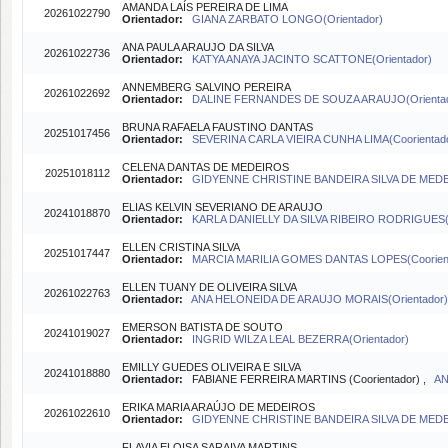
AMANDA LAÍS PEREIRA DE LIMA
20261022790
Orientador:
GIANA ZARBATO LONGO(Orientador)
ANA PAULA ARAUJO DA SILVA
20261022736
Orientador:
KATYA ANAYA JACINTO SCATTONE(Orientador)
ANNEMBERG SALVINO PEREIRA
20261022692
Orientador:
DALINE FERNANDES DE SOUZA ARAUJO(Orientad
BRUNA RAFAELA FAUSTINO DANTAS
20251017456
Orientador:
SEVERINA CARLA VIEIRA CUNHA LIMA(Coorientad
CELENA DANTAS DE MEDEIROS
20251018112
Orientador:
GIDYENNE CHRISTINE BANDEIRA SILVA DE MEDEI
ELIAS KELVIN SEVERIANO DE ARAUJO
20241018870
Orientador:
KARLA DANIELLY DA SILVA RIBEIRO RODRIGUES(O
ELLEN CRISTINA SILVA
20251017447
Orientador:
MARCIA MARILIA GOMES DANTAS LOPES(Coorien
ELLEN TUANY DE OLIVEIRA SILVA
20261022763
Orientador:
ANA HELONEIDA DE ARAUJO MORAIS(Orientador)
EMERSON BATISTA DE SOUTO
20241019027
Orientador:
INGRID WILZA LEAL BEZERRA(Orientador)
EMILLY GUEDES OLIVEIRA E SILVA
20241018880
Orientador:
FABIANE FERREIRA MARTINS (Coorientador) ,
AN
ERIKA MARIA ARAÚJO DE MEDEIROS
20261022610
Orientador:
GIDYENNE CHRISTINE BANDEIRA SILVA DE MEDEI
FLAVIA ELOISA SARAIVA MARTINS