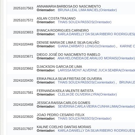
ANNAMARIA BARBOSA DO NASCIMENTO
20251017563
Orientador:
BRUNA LEAL LIMA MACIEL(Orientador)
ASLAN COSTA TRAJANO
20251017572
Orientador:
THAIS SOUZA PASSOS(Orientador)
BYANCA RODRIGUES CARNEIRO
20261023653
Orientador:
KARLA DANIELLY DA SILVA RIBEIRO RODRIGUES(O
DENISE MARIA DE LIMA E SILVA GALVÃO
20241020449
Orientador:
GIANA ZARBATO LONGO(Orientador)
,
KARINE C
DIEGO JOSÉ DO NASCIMENTO RABELO
20261023671
Orientador:
ANA HELONEIDA DE ARAUJO MORAIS(Orientador)
DJACKSON GARCIA DE LIMA
20261023662
Orientador:
LARISSA MONT ALVERNE JUCA SEABRA(Orientado
ERIKA PAULA SILVA FREITAS DE OLIVEIRA
20241020430
Orientador:
THAIS SOUZA PASSOS(Coorientador)
,
BRUNA LEA
FERNANDA KEILA VALENTE BATISTA
20251017581
Orientador:
CLELIA DE OLIVEIRA LYRA(Orientador)
JESSICA RAISSA CARLOS GOMES
20241020458
Orientador:
SEVERINA CARLA VIEIRA CUNHA LIMA(Orientador
JOAO PEDRO CESARIO FELIX
20261023920
Orientador:
THAIS SOUZA PASSOS(Orientador)
KALINE COELHO DANTAS MORAIS
20251017607
Orientador:
KARLA DANIELLY DA SILVA RIBEIRO RODRIGUES(O