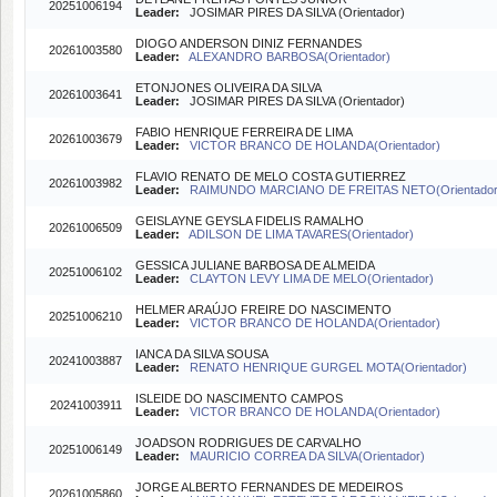
20251006194
Leader:
JOSIMAR PIRES DA SILVA (Orientador)
DIOGO ANDERSON DINIZ FERNANDES
20261003580
Leader:
ALEXANDRO BARBOSA(Orientador)
ETONJONES OLIVEIRA DA SILVA
20261003641
Leader:
JOSIMAR PIRES DA SILVA (Orientador)
FABIO HENRIQUE FERREIRA DE LIMA
20261003679
Leader:
VICTOR BRANCO DE HOLANDA(Orientador)
FLAVIO RENATO DE MELO COSTA GUTIERREZ
20261003982
Leader:
RAIMUNDO MARCIANO DE FREITAS NETO(Orientador
GEISLAYNE GEYSLA FIDELIS RAMALHO
20261006509
Leader:
ADILSON DE LIMA TAVARES(Orientador)
GESSICA JULIANE BARBOSA DE ALMEIDA
20251006102
Leader:
CLAYTON LEVY LIMA DE MELO(Orientador)
HELMER ARAÚJO FREIRE DO NASCIMENTO
20251006210
Leader:
VICTOR BRANCO DE HOLANDA(Orientador)
IANCA DA SILVA SOUSA
20241003887
Leader:
RENATO HENRIQUE GURGEL MOTA(Orientador)
ISLEIDE DO NASCIMENTO CAMPOS
20241003911
Leader:
VICTOR BRANCO DE HOLANDA(Orientador)
JOADSON RODRIGUES DE CARVALHO
20251006149
Leader:
MAURICIO CORREA DA SILVA(Orientador)
JORGE ALBERTO FERNANDES DE MEDEIROS
20261005860