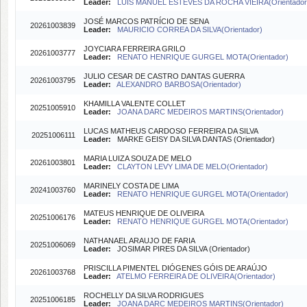
Leader:
LUIS MANUEL ESTEVES DA ROCHA VIEIRA(Orientador
JOSÉ MARCOS PATRÍCIO DE SENA
20261003839
Leader:
MAURICIO CORREA DA SILVA(Orientador)
JOYCIARA FERREIRA GRILO
20261003777
Leader:
RENATO HENRIQUE GURGEL MOTA(Orientador)
JULIO CESAR DE CASTRO DANTAS GUERRA
20261003795
Leader:
ALEXANDRO BARBOSA(Orientador)
KHAMILLA VALENTE COLLET
20251005910
Leader:
JOANA DARC MEDEIROS MARTINS(Orientador)
LUCAS MATHEUS CARDOSO FERREIRA DA SILVA
20251006111
Leader:
MARKE GEISY DA SILVA DANTAS (Orientador)
MARIA LUIZA SOUZA DE MELO
20261003801
Leader:
CLAYTON LEVY LIMA DE MELO(Orientador)
MARINELY COSTA DE LIMA
20241003760
Leader:
RENATO HENRIQUE GURGEL MOTA(Orientador)
MATEUS HENRIQUE DE OLIVEIRA
20251006176
Leader:
RENATO HENRIQUE GURGEL MOTA(Orientador)
NATHANAEL ARAUJO DE FARIA
20251006069
Leader:
JOSIMAR PIRES DA SILVA (Orientador)
PRISCILLA PIMENTEL DIÓGENES GÓIS DE ARAÚJO
20261003768
Leader:
ATELMO FERREIRA DE OLIVEIRA(Orientador)
ROCHELLY DA SILVA RODRIGUES
20251006185
Leader:
JOANA DARC MEDEIROS MARTINS(Orientador)