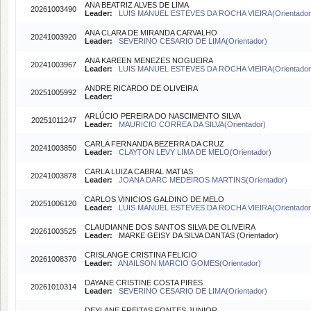
ANA BEATRIZ ALVES DE LIMA
20261003490
Leader:
LUIS MANUEL ESTEVES DA ROCHA VIEIRA(Orientador
ANA CLARA DE MIRANDA CARVALHO
20241003920
Leader:
SEVERINO CESARIO DE LIMA(Orientador)
ANA KAREEN MENEZES NOGUEIRA
20241003967
Leader:
LUIS MANUEL ESTEVES DA ROCHA VIEIRA(Orientador
ANDRE RICARDO DE OLIVEIRA
20251005992
Leader:
ARLÚCIO PEREIRA DO NASCIMENTO SILVA
20251011247
Leader:
MAURICIO CORREA DA SILVA(Orientador)
CARLA FERNANDA BEZERRA DA CRUZ
20241003850
Leader:
CLAYTON LEVY LIMA DE MELO(Orientador)
CARLA LUIZA CABRAL MATIAS
20241003878
Leader:
JOANA DARC MEDEIROS MARTINS(Orientador)
CARLOS VINICIOS GALDINO DE MELO
20251006120
Leader:
LUIS MANUEL ESTEVES DA ROCHA VIEIRA(Orientador
CLAUDIANNE DOS SANTOS SILVA DE OLIVEIRA
20261003525
Leader:
MARKE GEISY DA SILVA DANTAS (Orientador)
CRISLANGE CRISTINA FELICIO
20261008370
Leader:
ANAILSON MARCIO GOMES(Orientador)
DAYANE CRISTINE COSTA PIRES
20261010314
Leader:
SEVERINO CESARIO DE LIMA(Orientador)
DEYLANE FREITAS FONTES JUNIOR