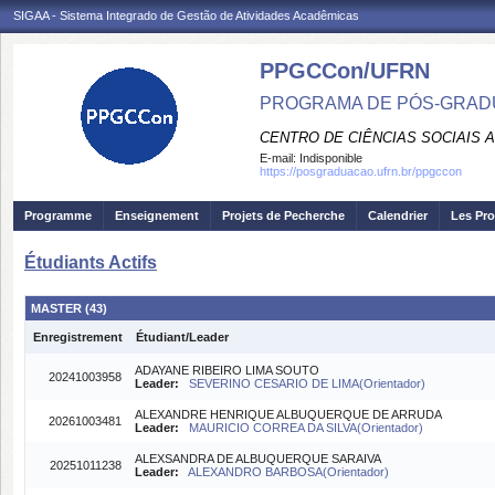
SIGAA - Sistema Integrado de Gestão de Atividades Acadêmicas
PPGCCon/UFRN
PROGRAMA DE PÓS-GRADU
CENTRO DE CIÊNCIAS SOCIAIS 
E-mail:
Indisponible
https://posgraduacao.ufrn.br/ppgccon
Programme
Enseignement
Projets de Pecherche
Calendrier
Les Pro
Étudiants Actifs
MASTER (43)
Enregistrement
Étudiant/Leader
ADAYANE RIBEIRO LIMA SOUTO
20241003958
Leader:
SEVERINO CESARIO DE LIMA(Orientador)
ALEXANDRE HENRIQUE ALBUQUERQUE DE ARRUDA
20261003481
Leader:
MAURICIO CORREA DA SILVA(Orientador)
ALEXSANDRA DE ALBUQUERQUE SARAIVA
20251011238
Leader:
ALEXANDRO BARBOSA(Orientador)