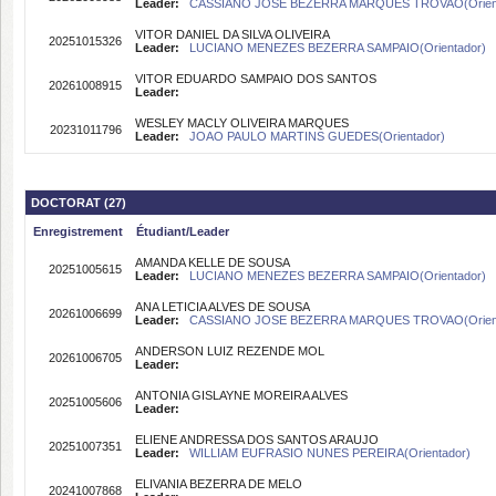
Leader:
CASSIANO JOSE BEZERRA MARQUES TROVAO(Orient
VITOR DANIEL DA SILVA OLIVEIRA
20251015326
Leader:
LUCIANO MENEZES BEZERRA SAMPAIO(Orientador)
VITOR EDUARDO SAMPAIO DOS SANTOS
20261008915
Leader:
WESLEY MACLY OLIVEIRA MARQUES
20231011796
Leader:
JOAO PAULO MARTINS GUEDES(Orientador)
DOCTORAT (27)
Enregistrement
Étudiant/Leader
AMANDA KELLE DE SOUSA
20251005615
Leader:
LUCIANO MENEZES BEZERRA SAMPAIO(Orientador)
ANA LETICIA ALVES DE SOUSA
20261006699
Leader:
CASSIANO JOSE BEZERRA MARQUES TROVAO(Orient
ANDERSON LUIZ REZENDE MOL
20261006705
Leader:
ANTONIA GISLAYNE MOREIRA ALVES
20251005606
Leader:
ELIENE ANDRESSA DOS SANTOS ARAUJO
20251007351
Leader:
WILLIAM EUFRASIO NUNES PEREIRA(Orientador)
ELIVANIA BEZERRA DE MELO
20241007868