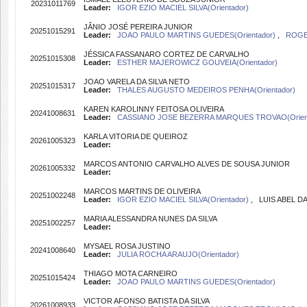
20231011769
Leader:
IGOR EZIO MACIEL SILVA(Orientador)
JÂNIO JOSÉ PEREIRA JUNIOR
20251015291
Leader:
JOAO PAULO MARTINS GUEDES(Orientador)
,
ROGE
JÉSSICA FASSANARO CORTEZ DE CARVALHO
20251015308
Leader:
ESTHER MAJEROWICZ GOUVEIA(Orientador)
JOAO VARELA DA SILVA NETO
20251015317
Leader:
THALES AUGUSTO MEDEIROS PENHA(Orientador)
KAREN KAROLINNY FEITOSA OLIVEIRA
20241008631
Leader:
CASSIANO JOSE BEZERRA MARQUES TROVAO(Orien
KARLA VITORIA DE QUEIROZ
20261005323
Leader:
MARCOS ANTONIO CARVALHO ALVES DE SOUSA JUNIOR
20261005332
Leader:
MARCOS MARTINS DE OLIVEIRA
20251002248
Leader:
IGOR EZIO MACIEL SILVA(Orientador)
, LUIS ABEL DA 
MARIA ALESSANDRA NUNES DA SILVA
20251002257
Leader:
MYSAEL ROSA JUSTINO
20241008640
Leader:
JULIA ROCHA ARAUJO(Orientador)
THIAGO MOTA CARNEIRO
20251015424
Leader:
JOAO PAULO MARTINS GUEDES(Orientador)
VICTOR AFONSO BATISTA DA SILVA
20261008933