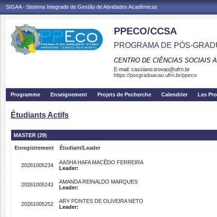
SIGAA - Sistema Integrado de Gestão de Atividades Acadêmicas
PPECO/CCSA
PROGRAMA DE PÓS-GRAD
CENTRO DE CIÊNCIAS SOCIAIS 
E-mail:
cassiano.trovao@ufrn.br
https://posgraduacao.ufrn.br/ppeco
Programme
Enseignement
Projets de Pecherche
Calendrier
Les Pro
Étudiants Actifs
MASTER (29)
Enregistrement
Étudiant/Leader
AASHA HAFA MACÊDO FERREIRA
20261005234
Leader:
AMANDA REINALDO MARQUES
20261005243
Leader:
ARY PONTES DE OLIVEIRA NETO
20261005252
Leader: