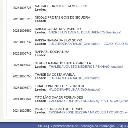
NATHALIE DA NOBREGA MEDEIROS
20261006723
Leader:
NICOLE FREITAS GOIS DE SIQUEIRA
20261015123
Leader:
RAISSA COSTA DA SILVA BRITO
20251005660
Leader:
ANDRE LUIS CABRAL DE LOURENCO(Orientador)
RAISSA NAIARA DA SILVA SOPPA
20261006732
Leader:
JULIA ROCHA ARAUJO(Orientador)
,
JOAO PAULO MA
RAPHAEL ROCHA LIMA
20261006741
Leader:
SERGIO RAMALHO DANTAS VARELLA
20241008032
Leader:
THALES AUGUSTO MEDEIROS PENHA(Orientador)
THAISE DA COSTA VARELA
20261006750
Leader:
JULIA ROCHA ARAUJO(Orientador)
THIAGO BRUNO LOPES DA SILVA
20251005670
Leader:
VALDENIA APOLINARIO(Orientador)
TITO LÍVIO XAVIER FERNANDES
20241008041
Leader:
CASSIANO JOSE BEZERRA MARQUES TROVAO(Orien
VAGNER DOS SANTOS TORRES
20241010550
Leader:
CASSIANO JOSE BEZERRA MARQUES TROVAO(Orient
SIGAA | Superintendência de Tecnologia da Informação - (84) 3