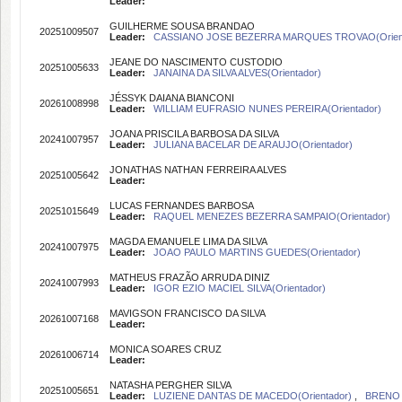
Leader:
GUILHERME SOUSA BRANDAO
20251009507
Leader:
CASSIANO JOSE BEZERRA MARQUES TROVAO(Orient
JEANE DO NASCIMENTO CUSTODIO
20251005633
Leader:
JANAINA DA SILVA ALVES(Orientador)
JÉSSYK DAIANA BIANCONI
20261008998
Leader:
WILLIAM EUFRASIO NUNES PEREIRA(Orientador)
JOANA PRISCILA BARBOSA DA SILVA
20241007957
Leader:
JULIANA BACELAR DE ARAUJO(Orientador)
JONATHAS NATHAN FERREIRA ALVES
20251005642
Leader:
LUCAS FERNANDES BARBOSA
20251015649
Leader:
RAQUEL MENEZES BEZERRA SAMPAIO(Orientador)
MAGDA EMANUELE LIMA DA SILVA
20241007975
Leader:
JOAO PAULO MARTINS GUEDES(Orientador)
MATHEUS FRAZÃO ARRUDA DINIZ
20241007993
Leader:
IGOR EZIO MACIEL SILVA(Orientador)
MAVIGSON FRANCISCO DA SILVA
20261007168
Leader:
MONICA SOARES CRUZ
20261006714
Leader:
NATASHA PERGHER SILVA
20251005651
Leader:
LUZIENE DANTAS DE MACEDO(Orientador)
,
BRENO 