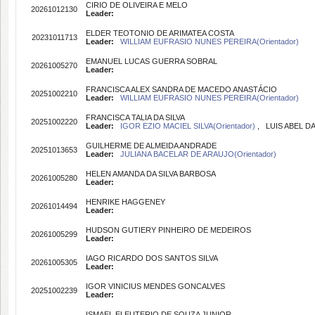
CIRIO DE OLIVEIRA E MELO
20261012130
Leader:
ELDER TEOTONIO DE ARIMATEA COSTA
20231011713
Leader:
WILLIAM EUFRASIO NUNES PEREIRA(Orientador)
EMANUEL LUCAS GUERRA SOBRAL
20261005270
Leader:
FRANCISCA ALEX SANDRA DE MACEDO ANASTÁCIO
20251002210
Leader:
WILLIAM EUFRASIO NUNES PEREIRA(Orientador)
FRANCISCA TALIA DA SILVA
20251002220
Leader:
IGOR EZIO MACIEL SILVA(Orientador)
, LUIS ABEL DA 
GUILHERME DE ALMEIDA ANDRADE
20251013653
Leader:
JULIANA BACELAR DE ARAUJO(Orientador)
HELEN AMANDA DA SILVA BARBOSA
20261005280
Leader:
HENRIKE HAGGENEY
20261014494
Leader:
HUDSON GUTIERY PINHEIRO DE MEDEIROS
20261005299
Leader:
IAGO RICARDO DOS SANTOS SILVA
20261005305
Leader:
IGOR VINICIUS MENDES GONCALVES
20251002239
Leader:
ISMAEL ELEUTERIO DE SOUZA JUNIOR