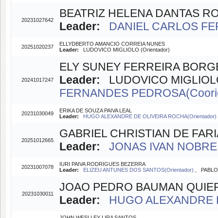
BEATRIZ HELENA DANTAS 
20231027642
Leader:
DANIEL CARLOS FER
ELLYDBERTO AMANCIO CORREIA NUNES
20251020237
Leader:
LUDOVICO MIGLIOLO (Orientador)
ELY SUNEY FERREIRA BORG
Leader:
LUDOVICO MIGLIOLO 
20241017247
FERNANDES PEDROSA(Coorie
ERIKA DE SOUZA PAIVA LEAL
20231030049
Leader:
HUGO ALEXANDRE DE OLIVEIRA ROCHA(Orientador)
GABRIEL CHRISTIAN DE FAR
20251012665
Leader:
JONAS IVAN NOBRE O
IURI PAIVA RODRIGUES BEZERRA
20231007078
Leader:
ELIZEU ANTUNES DOS SANTOS(Orientador)
, PABLO
JOAO PEDRO BAUMAN QUIE
20231030011
Leader:
HUGO ALEXANDRE DE
JOHN WESLLEY LIRA SANTOS