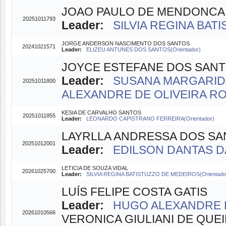
JOAO PAULO DE MENDONCA 
20251011793
Leader:
SILVIA REGINA BAT
JORGE ANDERSON NASCIMENTO DOS SANTOS
20241021571
Leader:
ELIZEU ANTUNES DOS SANTOS(Orientador)
JOYCE ESTEFANE DOS SANT
Leader:
SUSANA MARGARIDA
20251011800
ALEXANDRE DE OLIVEIRA ROC
KESIA DE CARVALHO SANTOS
20251011855
Leader:
LEONARDO CAPISTRANO FERREIRA(Orientador)
LAYRLLA ANDRESSA DOS SA
20251012001
Leader:
EDILSON DANTAS DA 
LETICIA DE SOUZA VIDAL
20261025700
Leader:
SILVIA REGINA BATISTUZZO DE MEDEIROS(Orientado
LUÍS FELIPE COSTA GATIS
Leader:
HUGO ALEXANDRE D
20261010566
VERONICA GIULIANI DE QUEI