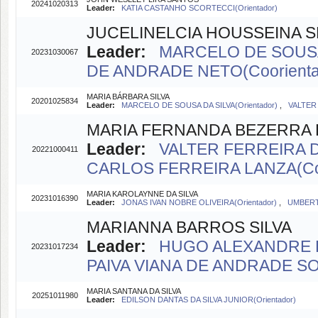
20241020313
Leader:
KATIA CASTANHO SCORTECCI(Orientador)
JUCELINELCIA HOUSSEINA S
Leader:
MARCELO DE SOUSA 
20231030067
DE ANDRADE NETO(Coorienta
MARIA BÁRBARA SILVA
20201025834
Leader:
MARCELO DE SOUSA DA SILVA(Orientador)
,
VALTER
MARIA FERNANDA BEZERRA 
Leader:
VALTER FERREIRA D
20221000411
CARLOS FERREIRA LANZA(Coo
MARIA KAROLAYNNE DA SILVA
20231016390
Leader:
JONAS IVAN NOBRE OLIVEIRA(Orientador)
,
UMBERT
MARIANNA BARROS SILVA
Leader:
HUGO ALEXANDRE D
20231017234
PAIVA VIANA DE ANDRADE SOU
MARIA SANTANA DA SILVA
20251011980
Leader:
EDILSON DANTAS DA SILVA JUNIOR(Orientador)