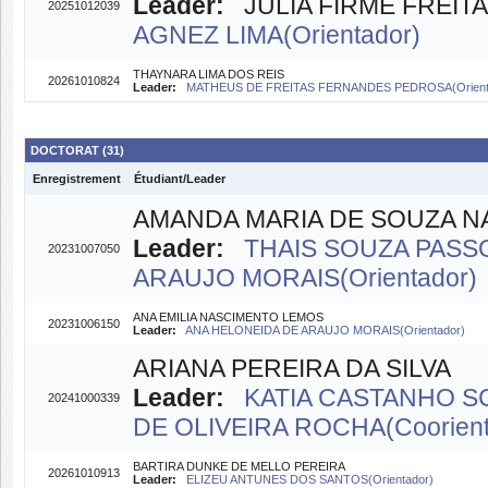
Leader:
JÚLIA FIRME FREITAS
20251012039
AGNEZ LIMA(Orientador)
THAYNARA LIMA DOS REIS
20261010824
Leader:
MATHEUS DE FREITAS FERNANDES PEDROSA(Orient
DOCTORAT (31)
Enregistrement
Étudiant/Leader
AMANDA MARIA DE SOUZA 
Leader:
THAIS SOUZA PASSO
20231007050
ARAUJO MORAIS(Orientador)
ANA EMILIA NASCIMENTO LEMOS
20231006150
Leader:
ANA HELONEIDA DE ARAUJO MORAIS(Orientador)
ARIANA PEREIRA DA SILVA
Leader:
KATIA CASTANHO SC
20241000339
DE OLIVEIRA ROCHA(Coorient
BARTIRA DUNKE DE MELLO PEREIRA
20261010913
Leader:
ELIZEU ANTUNES DOS SANTOS(Orientador)