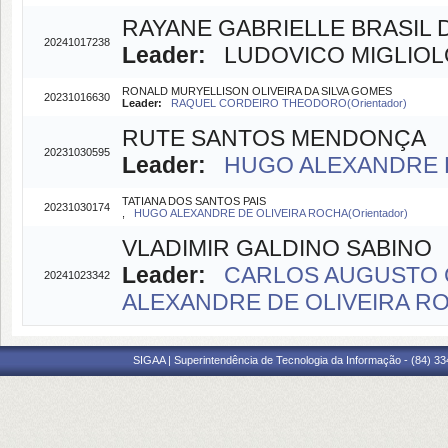
RAYANE GABRIELLE BRASIL
20241017238
Leader:
LUDOVICO MIGLIOLO 
RONALD MURYELLISON OLIVEIRA DA SILVA GOMES
20231016630
Leader:
RAQUEL CORDEIRO THEODORO(Orientador)
RUTE SANTOS MENDONÇA
20231030595
Leader:
HUGO ALEXANDRE DE
TATIANA DOS SANTOS PAIS
20231030174
,
HUGO ALEXANDRE DE OLIVEIRA ROCHA(Orientador)
VLADIMIR GALDINO SABINO
Leader:
CARLOS AUGUSTO G
20241023342
ALEXANDRE DE OLIVEIRA ROC
SIGAA | Superintendência de Tecnologia da Informação - (84) 3