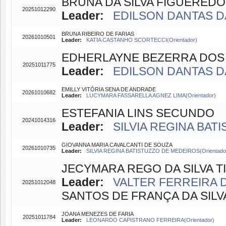
BRUNA DA SILVA FIGUEREDO
20251012290
Leader:
EDILSON DANTAS DA 
BRUNA RIBEIRO DE FARIAS
20261010501
Leader:
KATIA CASTANHO SCORTECCI(Orientador)
EDHERLAYNE BEZERRA DOS 
20251011775
Leader:
EDILSON DANTAS DA 
EMILLY VITÓRIA SENA DE ANDRADE
20261010682
Leader:
LUCYMARA FASSARELLA AGNEZ LIMA(Orientador)
ESTEFANIA LINS SECUNDO
20241014316
Leader:
SILVIA REGINA BAT
GIOVANNA MARIA CAVALCANTI DE SOUZA
20261010735
Leader:
SILVIA REGINA BATISTUZZO DE MEDEIROS(Orientado
JECYMARA REGO DA SILVA T
Leader:
VALTER FERREIRA D
20251012048
SANTOS DE FRANÇA DA SILVA 
JOANA MENEZES DE FARIA
20251011784
Leader:
LEONARDO CAPISTRANO FERREIRA(Orientador)