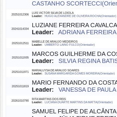
CASTANHO SCORTECCI(Orien
LUIS VICTOR SILVA DE LOIOLA
20251012306
Leader:
HUGO ALEXANDRE DE OLIVEIRA ROCHA(Orientador)
LUZIANE FERREIRA CAVALCA
20241014334
Leader:
ADRIANA FERREIRA 
MABELLE DE ARAUJO MEDEIROS
20251012511
Leader:
UMBERTO LAINO FULCO(Orientador)
MARCOS GUILHERME DA COS
20251011935
Leader:
SILVIA REGINA BAT
MARIALUYSA DE ARAUJO SOARES
20251011971
Leader:
SUSANA MARGARIDA GOMES MOREIRA(Orientador)
MARIO FERNANDO DA COSTA
20251011819
Leader:
VANESSA DE PAULA 
RITA MARTINS DOS REIS
20261010790
Leader:
LUCIANA DUARTE MARTINS DA MATTA(Orientador)
SAMUEL FELIPE DE ALCÂNTA