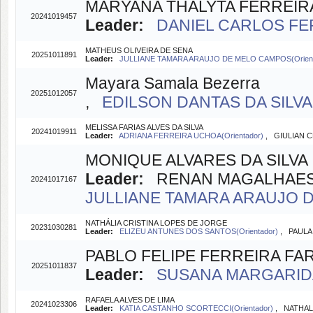
MARYANA THALYTA FERREIR
20241019457
Leader:
DANIEL CARLOS FER
MATHEUS OLIVEIRA DE SENA
20251011891
Leader:
JULLIANE TAMARA ARAUJO DE MELO CAMPOS(Orien
Mayara Samala Bezerra
20251012057
,
EDILSON DANTAS DA SILVA 
MELISSA FARIAS ALVES DA SILVA
20241019911
Leader:
ADRIANA FERREIRA UCHOA(Orientador)
, GIULIAN CÉ
MONIQUE ALVARES DA SILVA
Leader:
RENAN MAGALHAES M
20241017167
JULLIANE TAMARA ARAUJO D
NATHÁLIA CRISTINA LOPES DE JORGE
20231030281
Leader:
ELIZEU ANTUNES DOS SANTOS(Orientador)
, PAULA
PABLO FELIPE FERREIRA FA
20251011837
Leader:
SUSANA MARGARIDA
RAFAELA ALVES DE LIMA
20241023306
Leader:
KATIA CASTANHO SCORTECCI(Orientador)
, NATHALI