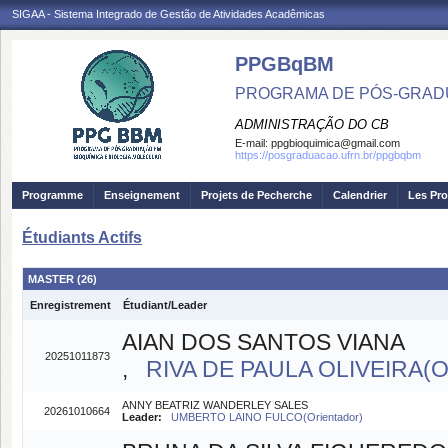
SIGAA - Sistema Integrado de Gestão de Atividades Acadêmicas
PPGBqBM
PROGRAMA DE PÓS-GRADU
ADMINISTRAÇÃO DO CB
E-mail:
ppgbioquimica@gmail.com
https://posgraduacao.ufrn.br/ppgbqbm
Programme
Enseignement
Projets de Pecherche
Calendrier
Les Pro
Étudiants Actifs
MASTER (26)
Enregistrement
Étudiant/Leader
AIAN DOS SANTOS VIANA
20251011873
,
RIVA DE PAULA OLIVEIRA(Or
ANNY BEATRIZ WANDERLEY SALES
20261010664
Leader:
UMBERTO LAINO FULCO(Orientador)