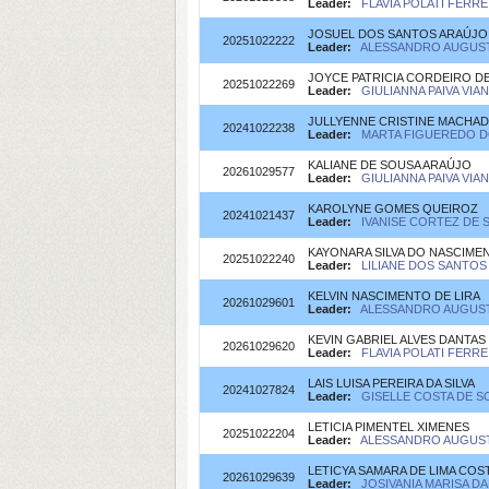
Leader:
FLAVIA POLATI FERREI
JOSUEL DOS SANTOS ARAÚJO
20251022222
Leader:
ALESSANDRO AUGUSTO
JOYCE PATRICIA CORDEIRO D
20251022269
Leader:
GIULIANNA PAIVA VIA
JULLYENNE CRISTINE MACHA
20241022238
Leader:
MARTA FIGUEREDO DO
KALIANE DE SOUSA ARAÚJO
20261029577
Leader:
GIULIANNA PAIVA VIA
KAROLYNE GOMES QUEIROZ
20241021437
Leader:
IVANISE CORTEZ DE S
KAYONARA SILVA DO NASCIME
20251022240
Leader:
LILIANE DOS SANTOS 
KELVIN NASCIMENTO DE LIRA
20261029601
Leader:
ALESSANDRO AUGUSTO
KEVIN GABRIEL ALVES DANTAS
20261029620
Leader:
FLAVIA POLATI FERREI
LAIS LUISA PEREIRA DA SILVA
20241027824
Leader:
GISELLE COSTA DE SO
LETICIA PIMENTEL XIMENES
20251022204
Leader:
ALESSANDRO AUGUSTO
LETICYA SAMARA DE LIMA COS
20261029639
Leader:
JOSIVANIA MARISA DAN