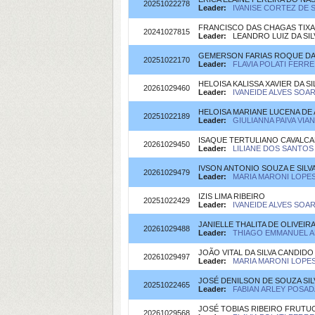
20251022278
Leader:
IVANISE CORTEZ DE S
FRANCISCO DAS CHAGAS TIXA
20241027815
Leader:
LEANDRO LUIZ DA SILVA
GEMERSON FARIAS ROQUE DA
20251022170
Leader:
FLAVIA POLATI FERREI
HELOISA KALISSA XAVIER DA SI
20261029460
Leader:
IVANEIDE ALVES SOAR
HELOISA MARIANE LUCENA DE
20251022189
Leader:
GIULIANNA PAIVA VIA
ISAQUE TERTULIANO CAVALC
20261029450
Leader:
LILIANE DOS SANTOS 
IVSON ANTONIO SOUZA E SILV
20261029479
Leader:
MARIA MARONI LOPES(
IZIS LIMA RIBEIRO
20251022429
Leader:
IVANEIDE ALVES SOAR
JANIELLE THALITA DE OLIVEIR
20261029488
Leader:
THIAGO EMMANUEL AR
JOÃO VITAL DA SILVA CANDIDO
20261029497
Leader:
MARIA MARONI LOPES(
JOSÉ DENILSON DE SOUZA SIL
20251022465
Leader:
FABIAN ARLEY POSADA 
JOSÉ TOBIAS RIBEIRO FRUT
20261029568