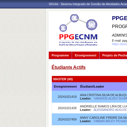
SIGAA - Sistema Integrado de Gestão de Atividades Ac
PPGE
PROGR
ADMINI
E-mail:
ppg
https://po
Programme
Enseignement
Projets de Pech
Étudiants Actifs
MASTER (60)
Enregistrement
Étudiant/Leader
ANA CRISTINA SILVA DE ALBU
20241021419
Leader:
IVANEIDE ALVES SOAR
ANDRIELLE RAMOS LIRA DE L
20241021428
Leader:
ALESSANDRO AUGUSTO
ANNY CAROLINE FREIRE DA SI
20241027459
Leader:
FABIAN ARLEY POSADA