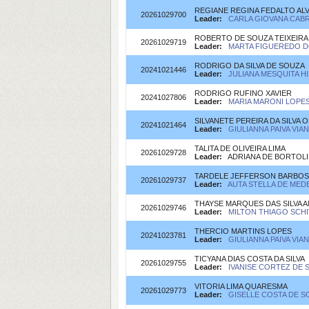
REGIANE REGINA FEDALTO ALV
20261029700
Leader:
CARLA GIOVANA CABRA
ROBERTO DE SOUZA TEIXEIRA
20261029719
Leader:
MARTA FIGUEREDO DO
RODRIGO DA SILVA DE SOUZA
20241021446
Leader:
JULIANA MESQUITA HI
RODRIGO RUFINO XAVIER
20241027806
Leader:
MARIA MARONI LOPES(
SILVANETE PEREIRA DA SILVA O
20241021464
Leader:
GIULIANNA PAIVA VIA
TALITA DE OLIVEIRA LIMA
20261029728
Leader:
ADRIANA DE BORTOLI (
TARDELE JEFFERSON BARBOSA
20261029737
Leader:
AUTA STELLA DE MED
THAYSE MARQUES DAS SILVA 
20261029746
Leader:
MILTON THIAGO SCHIV
THERCIO MARTINS LOPES
20241023781
Leader:
GIULIANNA PAIVA VIA
TICYANA DIAS COSTA DA SILVA
20261029755
Leader:
IVANISE CORTEZ DE S
VITORIA LIMA QUARESMA
20261029773
Leader:
GISELLE COSTA DE SO