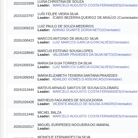
LUISA CHRISTINA DE SOUZA
20221023309
Leader:
MARCELO AUGUSTO COSTA FERNANDES(Orientador
LUÍS FELIPE VIEIRA SILVA
20231023797
Leader:
ÍCARO BEZERRA QUEIROZ DE ARAÚJO (Coorientador
LUIZ PAULO DE SOUZA MEDEIROS
20221009210
Leader:
ADRIAO DUARTE DORIA NETO(Orientador)
MARCOS ANTONIO DE ARAUJO SILVA
20261008423
Leader:
LUIZ MARCOS GARCIA GONCALVES(Orientador)
MARCUS ESTEVAO SOUSA LOPES
20241028840
Leader:
VALDEMIR PRAXEDES DA SILVA NETO(Orientador)
MARIA DA GUIA TORRES DA SILVA
20241009334
Leader:
LUIZ MARCOS GARCIA GONCALVES(Orientador)
MARIA ELIZABETH TEIXEIRA SANTANA PRAXEDES
20241009343
Leader:
ADAILDO GOMES D ASSUNCAO(Orientador)
MATEUS ARNAUD SANTOS DE SOUSA GOLDBARG
20241013444
Leader:
MARCELO AUGUSTO COSTA FERNANDES(Orientador
MATHEUS FAGUNDES DE SOUZA DORIA
20251026428
Leader:
VICENTE ANGELO DE SOUSA JUNIOR(Orientador)
MICAEL BALZA
20251012440
Leader:
MARCELO AUGUSTO COSTA FERNANDES(Orientador
MIGUEL EURIPEDES NOGUEIRA DO AMARAL
20261032017
Leader:
MONIQUE FERNANDES DA SILVA