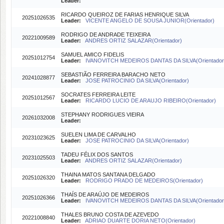
Leader:
RICARDO QUEIROZ DE FARIAS HENRIQUE SILVA
20251026535
Leader:
VICENTE ANGELO DE SOUSA JUNIOR(Orientador)
RODRIGO DE ANDRADE TEIXEIRA
20221009589
Leader:
ANDRES ORTIZ SALAZAR(Orientador)
SAMUEL AMICO FIDELIS
20251012754
Leader:
IVANOVITCH MEDEIROS DANTAS DA SILVA(Orientador
SEBASTIÃO FERREIRA BARACHO NETO
20241028877
Leader:
JOSE PATROCINIO DA SILVA(Orientador)
SOCRATES FERREIRA LEITE
20251012567
Leader:
RICARDO LUCIO DE ARAUJO RIBEIRO(Orientador)
STEPHANY RODRIGUES VIEIRA
20261032008
Leader:
SUELEN LIMA DE CARVALHO
20231023625
Leader:
JOSE PATROCINIO DA SILVA(Orientador)
TADEU FÉLIX DOS SANTOS
20231025503
Leader:
ANDRES ORTIZ SALAZAR(Orientador)
THAINA MATOS SANTANA DELGADO
20251026320
Leader:
RODRIGO PRADO DE MEDEIROS(Orientador)
THAÍS DE ARAÚJO DE MEDEIROS
20251026366
Leader:
IVANOVITCH MEDEIROS DANTAS DA SILVA(Orientador
THALES BRUNO COSTA DE AZEVEDO
20221008840
Leader:
ADRIAO DUARTE DORIA NETO(Orientador)