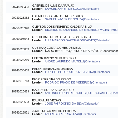
GABRIEL DE ALMEIDA ARAÚJO
20241033456
Leader:
SAMUEL XAVIER DE SOUZA(Orientador)
GABRIEL DOS SANTOS RODRIGUES
20231025352
Leader:
SAMUEL XAVIER DE SOUZA(Orientador)
GLEYSON JOSÉ PINHEIRO CALDEIRA SILVA
20251026348
Leader:
RICARDO ALEXSANDRO DE MEDEIROS VALENTIM(Ori
GUILHERME FÉLIX DE MEDEIROS BRANDT
20261008648
Leader:
LUIZ MARCOS GARCIA GONCALVES(Orientador)
GUSTAVO COSTA GOMES DE MELO
20231023803
Leader:
ÍCARO BEZERRA QUEIROZ DE ARAÚJO (Coorientador
HEITOR BRENO SILVA BEZERRA
20231024210
Leader:
ANDRE LAURINDO MAITELLI(Orientador)
HELEN TIANE ALVES DA SILVA
20241033465
Leader:
LUIZ FELIPE DE QUEIROZ SILVEIRA(Orientador)
IGOR FERREIRA DO PRADO
20251012718
Leader:
RODRIGO PRADO DE MEDEIROS(Orientador)
ISAU DE SOUSA SILVA JUNIOR
20251026419
Leader:
ANTONIO LUIZ PEREIRA DE SIQUEIRA CAMPOS(Orien
IZAURA LUIZ VIEGAS
20251026553
Leader:
JOSE PATROCINIO DA SILVA(Orientador)
JOALE DE CARVALHO PEREIRA
20241028821
Leader:
ANDRES ORTIZ SALAZAR(Orientador)