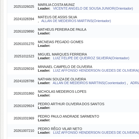
MARILIA COSTA MUNIZ
20251026025
Leader:
VICENTE ANGELO DE SOUSA JUNIOR(Orientador)
MATEUS DE ASSIS SILVA
20241028394
,
ALLAN DE MEDEIROS MARTINS(Orientador)
MATHEUS PEREIRA DE PAULA
20261029890
Leader:
MICNEIAS PEGADO GOMES
20261031270
Leader:
MIGUEL MARQUES FERREIRA
20251011523
Leader:
LUIZ FELIPE DE QUEIROZ SILVEIRA(Orientador)
MINNAEL CAMPELO DE OLIVEIRA
20251026016
Leader:
LUIZ AFFONSO HENDERSON GUEDES DE OLIVEIRA(Or
NATHAN SOUZA DE OLIVEIRA
20241028788
Leader:
ALLAN DE MEDEIROS MARTINS(Coorientador)
,
ADRI
NICHOLAS MEDEIROS LOPES
20261031860
Leader:
PEDRO ARTHUR OLIVEIRA DOS SANTOS
20261029924
Leader:
PEDRO PAULO ANDRADE SARMENTO
20261031969
Leader:
PEDRO RÊGO VILAR NETO
20261007210
Leader:
LUIZ AFFONSO HENDERSON GUEDES DE OLIVEIRA(O