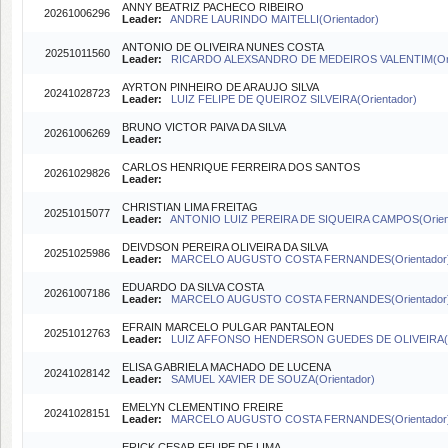
ANNY BEATRIZ PACHECO RIBEIRO
20261006296
Leader:
ANDRE LAURINDO MAITELLI(Orientador)
ANTONIO DE OLIVEIRA NUNES COSTA
20251011560
Leader:
RICARDO ALEXSANDRO DE MEDEIROS VALENTIM(Ori
AYRTON PINHEIRO DE ARAUJO SILVA
20241028723
Leader:
LUIZ FELIPE DE QUEIROZ SILVEIRA(Orientador)
BRUNO VICTOR PAIVA DA SILVA
20261006269
Leader:
CARLOS HENRIQUE FERREIRA DOS SANTOS
20261029826
Leader:
CHRISTIAN LIMA FREITAG
20251015077
Leader:
ANTONIO LUIZ PEREIRA DE SIQUEIRA CAMPOS(Orien
DEIVDSON PEREIRA OLIVEIRA DA SILVA
20251025986
Leader:
MARCELO AUGUSTO COSTA FERNANDES(Orientador
EDUARDO DA SILVA COSTA
20261007186
Leader:
MARCELO AUGUSTO COSTA FERNANDES(Orientador
EFRAIN MARCELO PULGAR PANTALEON
20251012763
Leader:
LUIZ AFFONSO HENDERSON GUEDES DE OLIVEIRA(Or
ELISA GABRIELA MACHADO DE LUCENA
20241028142
Leader:
SAMUEL XAVIER DE SOUZA(Orientador)
EMELYN CLEMENTINO FREIRE
20241028151
Leader:
MARCELO AUGUSTO COSTA FERNANDES(Orientador
ERICK CESAR FELIPE DE LIMA