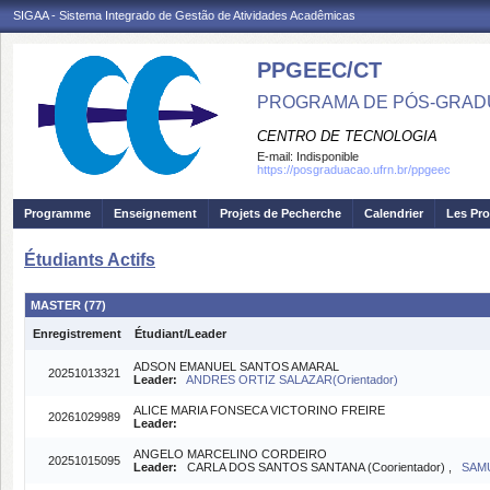
SIGAA - Sistema Integrado de Gestão de Atividades Acadêmicas
PPGEEC/CT
PROGRAMA DE PÓS-GRAD
CENTRO DE TECNOLOGIA
E-mail:
Indisponible
https://posgraduacao.ufrn.br/ppgeec
Programme
Enseignement
Projets de Pecherche
Calendrier
Les Pro
Étudiants Actifs
MASTER (77)
Enregistrement
Étudiant/Leader
ADSON EMANUEL SANTOS AMARAL
20251013321
Leader:
ANDRES ORTIZ SALAZAR(Orientador)
ALICE MARIA FONSECA VICTORINO FREIRE
20261029989
Leader:
ANGELO MARCELINO CORDEIRO
20251015095
Leader:
CARLA DOS SANTOS SANTANA (Coorientador) ,
SAMU