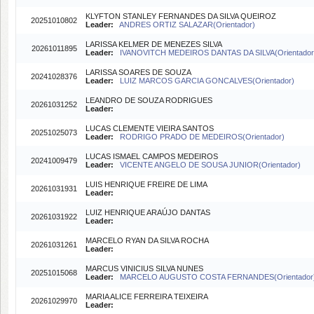
KLYFTON STANLEY FERNANDES DA SILVA QUEIROZ
20251010802
Leader:
ANDRES ORTIZ SALAZAR(Orientador)
LARISSA KELMER DE MENEZES SILVA
20261011895
Leader:
IVANOVITCH MEDEIROS DANTAS DA SILVA(Orientador
LARISSA SOARES DE SOUZA
20241028376
Leader:
LUIZ MARCOS GARCIA GONCALVES(Orientador)
LEANDRO DE SOUZA RODRIGUES
20261031252
Leader:
LUCAS CLEMENTE VIEIRA SANTOS
20251025073
Leader:
RODRIGO PRADO DE MEDEIROS(Orientador)
LUCAS ISMAEL CAMPOS MEDEIROS
20241009479
Leader:
VICENTE ANGELO DE SOUSA JUNIOR(Orientador)
LUIS HENRIQUE FREIRE DE LIMA
20261031931
Leader:
LUIZ HENRIQUE ARAÚJO DANTAS
20261031922
Leader:
MARCELO RYAN DA SILVA ROCHA
20261031261
Leader:
MARCUS VINICIUS SILVA NUNES
20251015068
Leader:
MARCELO AUGUSTO COSTA FERNANDES(Orientador
MARIA ALICE FERREIRA TEIXEIRA
20261029970
Leader: