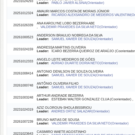
20231024293
Leader:
PABLO JAVIER ALSINA(Orientador)
AMAURI MARCOS COSTA DE MORAIS JÚNIOR
20251012324
Leader:
RICARDO ALEXSANDRO DE MEDEIROS VALENTIM(Ori
ANA KAROLYNE LOBO BEZERRA ABE
20251026339
,
VALDEMIR PRAXEDES DA SILVA NETO(Orientador)
ANDERSON BRAULIO NOBREGA DA SILVA
20261000523
Leader:
SAMUEL XAVIER DE SOUZA(Orientador)
ANDRESSA MARTINS OLIVEIRA
20231024159
Leader:
ÍCARO BEZERRA QUEIROZ DE ARAÚJO (Coorientador
ANGELO LEITE MEDEIROS DE GÓES
20251012333
Leader:
ADRIAO DUARTE DORIA NETO(Orientador)
ANTONIO DENILSON DE SOUZA OLIVEIRA
20261008414
Leader:
SAMUEL XAVIER DE SOUZA(Orientador)
ANTÔNIO OLIVEIRA FILHO
20261000748
Leader:
SAMUEL XAVIER DE SOUZA(Orientador)
ARTHUR ANDRADE BEZERRA
20231003248
Leader:
ESTEBAN WALTER GONZALEZ CLUA (Coorientador) 
AZIZ OLOROUN-SHOLA BISSIRIOU
20231024319
Leader:
ANDRES ORTIZ SALAZAR(Orientador)
BRUNO MATIAS DE SOUSA
20261007239
Leader:
VALDEMIR PRAXEDES DA SILVA NETO(Orientador)
CASIMIRO WAETE AGOSTINHO
20231023643