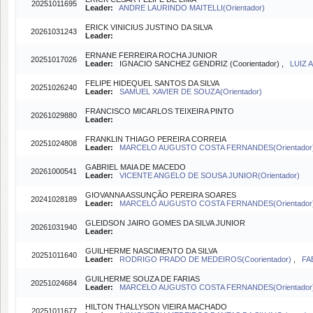
20251011695
Leader:
ANDRE LAURINDO MAITELLI(Orientador)
ERICK VINICIUS JUSTINO DA SILVA
20261031243
Leader:
ERNANE FERREIRA ROCHA JUNIOR
20251017026
Leader:
IGNACIO SANCHEZ GENDRIZ (Coorientador) ,
LUIZ 
FELIPE HIDEQUEL SANTOS DA SILVA
20251026240
Leader:
SAMUEL XAVIER DE SOUZA(Orientador)
FRANCISCO MICARLOS TEIXEIRA PINTO
20261029880
Leader:
FRANKLIN THIAGO PEREIRA CORREIA
20251024808
Leader:
MARCELO AUGUSTO COSTA FERNANDES(Orientador
GABRIEL MAIA DE MACEDO
20261000541
Leader:
VICENTE ANGELO DE SOUSA JUNIOR(Orientador)
GIOVANNA ASSUNÇÃO PEREIRA SOARES
20241028189
Leader:
MARCELO AUGUSTO COSTA FERNANDES(Orientador
GLEIDSON JAIRO GOMES DA SILVA JUNIOR
20261031940
Leader:
GUILHERME NASCIMENTO DA SILVA
20251011640
Leader:
RODRIGO PRADO DE MEDEIROS(Coorientador)
,
FA
GUILHERME SOUZA DE FARIAS
20251024684
Leader:
MARCELO AUGUSTO COSTA FERNANDES(Orientador
HILTON THALLYSON VIEIRA MACHADO
20251011677