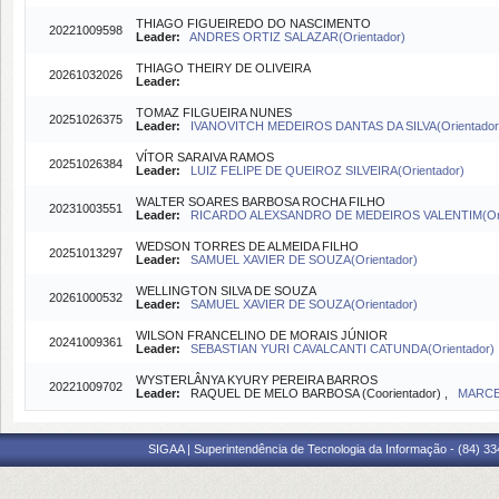
THIAGO FIGUEIREDO DO NASCIMENTO
20221009598
Leader:
ANDRES ORTIZ SALAZAR(Orientador)
THIAGO THEIRY DE OLIVEIRA
20261032026
Leader:
TOMAZ FILGUEIRA NUNES
20251026375
Leader:
IVANOVITCH MEDEIROS DANTAS DA SILVA(Orientador
VÍTOR SARAIVA RAMOS
20251026384
Leader:
LUIZ FELIPE DE QUEIROZ SILVEIRA(Orientador)
WALTER SOARES BARBOSA ROCHA FILHO
20231003551
Leader:
RICARDO ALEXSANDRO DE MEDEIROS VALENTIM(Ori
WEDSON TORRES DE ALMEIDA FILHO
20251013297
Leader:
SAMUEL XAVIER DE SOUZA(Orientador)
WELLINGTON SILVA DE SOUZA
20261000532
Leader:
SAMUEL XAVIER DE SOUZA(Orientador)
WILSON FRANCELINO DE MORAIS JÚNIOR
20241009361
Leader:
SEBASTIAN YURI CAVALCANTI CATUNDA(Orientador)
WYSTERLÂNYA KYURY PEREIRA BARROS
20221009702
Leader:
RAQUEL DE MELO BARBOSA (Coorientador) ,
MARCE
SIGAA | Superintendência de Tecnologia da Informação - (84) 3