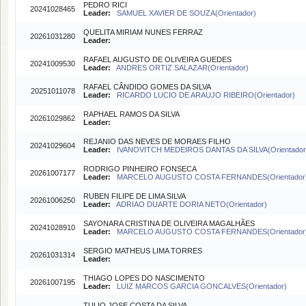
PEDRO RICI
20241028465
Leader:
SAMUEL XAVIER DE SOUZA(Orientador)
QUELITA MIRIAM NUNES FERRAZ
20261031280
Leader:
RAFAEL AUGUSTO DE OLIVEIRA GUEDES
20241009530
Leader:
ANDRES ORTIZ SALAZAR(Orientador)
RAFAEL CÂNDIDO GOMES DA SILVA
20251011078
Leader:
RICARDO LUCIO DE ARAUJO RIBEIRO(Orientador)
RAPHAEL RAMOS DA SILVA
20261029862
Leader:
REJANIO DAS NEVES DE MORAES FILHO
20241029604
Leader:
IVANOVITCH MEDEIROS DANTAS DA SILVA(Orientador
RODRIGO PINHEIRO FONSECA
20261007177
Leader:
MARCELO AUGUSTO COSTA FERNANDES(Orientador
RUBEN FILIPE DE LIMA SILVA
20261006250
Leader:
ADRIAO DUARTE DORIA NETO(Orientador)
SAYONARA CRISTINA DE OLIVEIRA MAGALHÃES
20241028910
Leader:
MARCELO AUGUSTO COSTA FERNANDES(Orientador
SERGIO MATHEUS LIMA TORRES
20261031314
Leader:
THIAGO LOPES DO NASCIMENTO
20261007195
Leader:
LUIZ MARCOS GARCIA GONCALVES(Orientador)
TULIO JOSE COSTA DA SILVA