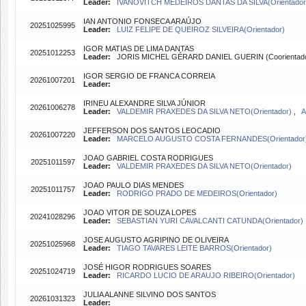
Leader:
IVANOVITCH MEDEIROS DANTAS DA SILVA(Orientador
IAN ANTONIO FONSECA ARAÚJO
20251025995
Leader:
LUIZ FELIPE DE QUEIROZ SILVEIRA(Orientador)
IGOR MATIAS DE LIMA DANTAS
20251012253
Leader:
JORIS MICHEL GÉRARD DANIEL GUERIN (Coorientad
IGOR SERGIO DE FRANCA CORREIA
20261007201
Leader:
IRINEU ALEXANDRE SILVA JÚNIOR
20261006278
Leader:
VALDEMIR PRAXEDES DA SILVA NETO(Orientador)
,
A
JEFFERSON DOS SANTOS LEOCADIO
20261007220
Leader:
MARCELO AUGUSTO COSTA FERNANDES(Orientador
JOAO GABRIEL COSTA RODRIGUES
20251011597
Leader:
VALDEMIR PRAXEDES DA SILVA NETO(Orientador)
JOAO PAULO DIAS MENDES
20251011757
Leader:
RODRIGO PRADO DE MEDEIROS(Orientador)
JOAO VITOR DE SOUZA LOPES
20241028296
Leader:
SEBASTIAN YURI CAVALCANTI CATUNDA(Orientador)
JOSE AUGUSTO AGRIPINO DE OLIVEIRA
20251025968
Leader:
TIAGO TAVARES LEITE BARROS(Orientador)
JOSÉ HIGOR RODRIGUES SOARES
20251024719
Leader:
RICARDO LUCIO DE ARAUJO RIBEIRO(Orientador)
JULIA ALANNE SILVINO DOS SANTOS
20261031323
Leader: