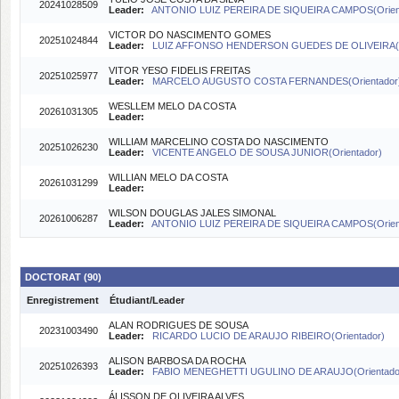
20241028509
Leader:
ANTONIO LUIZ PEREIRA DE SIQUEIRA CAMPOS(Orien
VICTOR DO NASCIMENTO GOMES
20251024844
Leader:
LUIZ AFFONSO HENDERSON GUEDES DE OLIVEIRA(C
VITOR YESO FIDELIS FREITAS
20251025977
Leader:
MARCELO AUGUSTO COSTA FERNANDES(Orientador
WESLLEM MELO DA COSTA
20261031305
Leader:
WILLIAM MARCELINO COSTA DO NASCIMENTO
20251026230
Leader:
VICENTE ANGELO DE SOUSA JUNIOR(Orientador)
WILLIAN MELO DA COSTA
20261031299
Leader:
WILSON DOUGLAS JALES SIMONAL
20261006287
Leader:
ANTONIO LUIZ PEREIRA DE SIQUEIRA CAMPOS(Orien
DOCTORAT (90)
Enregistrement
Étudiant/Leader
ALAN RODRIGUES DE SOUSA
20231003490
Leader:
RICARDO LUCIO DE ARAUJO RIBEIRO(Orientador)
ALISON BARBOSA DA ROCHA
20251026393
Leader:
FABIO MENEGHETTI UGULINO DE ARAUJO(Orientado
ÁLISSON DE OLIVEIRA ALVES