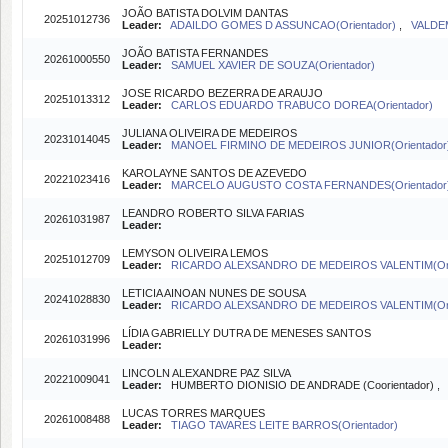
JOÃO BATISTA DOLVIM DANTAS
20251012736
Leader:
ADAILDO GOMES D ASSUNCAO(Orientador)
,
VALDEM
JOÃO BATISTA FERNANDES
20261000550
Leader:
SAMUEL XAVIER DE SOUZA(Orientador)
JOSE RICARDO BEZERRA DE ARAUJO
20251013312
Leader:
CARLOS EDUARDO TRABUCO DOREA(Orientador)
JULIANA OLIVEIRA DE MEDEIROS
20231014045
Leader:
MANOEL FIRMINO DE MEDEIROS JUNIOR(Orientador
KAROLAYNE SANTOS DE AZEVEDO
20221023416
Leader:
MARCELO AUGUSTO COSTA FERNANDES(Orientador
LEANDRO ROBERTO SILVA FARIAS
20261031987
Leader:
LEMYSON OLIVEIRA LEMOS
20251012709
Leader:
RICARDO ALEXSANDRO DE MEDEIROS VALENTIM(Ori
LETICIA AINOAN NUNES DE SOUSA
20241028830
Leader:
RICARDO ALEXSANDRO DE MEDEIROS VALENTIM(Ori
LÍDIA GABRIELLY DUTRA DE MENESES SANTOS
20261031996
Leader:
LINCOLN ALEXANDRE PAZ SILVA
20221009041
Leader:
HUMBERTO DIONISIO DE ANDRADE (Coorientador) ,
LUCAS TORRES MARQUES
20261008488
Leader:
TIAGO TAVARES LEITE BARROS(Orientador)