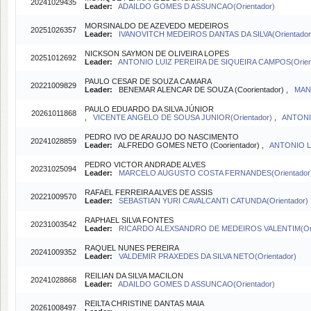
20241029435
Leader:
ADAILDO GOMES D ASSUNCAO(Orientador)
MORSINALDO DE AZEVEDO MEDEIROS
20251026357
Leader:
IVANOVITCH MEDEIROS DANTAS DA SILVA(Orientador
NICKSON SAYMON DE OLIVEIRA LOPES
20251012692
Leader:
ANTONIO LUIZ PEREIRA DE SIQUEIRA CAMPOS(Orien
PAULO CESAR DE SOUZA CAMARA
20221009829
Leader:
BENEMAR ALENCAR DE SOUZA (Coorientador) ,
MAN
PAULO EDUARDO DA SILVA JÚNIOR
20261011868
,
VICENTE ANGELO DE SOUSA JUNIOR(Orientador)
,
ANTONI
PEDRO IVO DE ARAUJO DO NASCIMENTO
20241028859
Leader:
ALFREDO GOMES NETO (Coorientador) ,
ANTONIO L
PEDRO VICTOR ANDRADE ALVES
20231025094
Leader:
MARCELO AUGUSTO COSTA FERNANDES(Orientador
RAFAEL FERREIRA ALVES DE ASSIS
20221009570
Leader:
SEBASTIAN YURI CAVALCANTI CATUNDA(Orientador)
RAPHAEL SILVA FONTES
20231003542
Leader:
RICARDO ALEXSANDRO DE MEDEIROS VALENTIM(Ori
RAQUEL NUNES PEREIRA
20241009352
Leader:
VALDEMIR PRAXEDES DA SILVA NETO(Orientador)
REILIAN DA SILVA MACILON
20241028868
Leader:
ADAILDO GOMES D ASSUNCAO(Orientador)
REILTA CHRISTINE DANTAS MAIA
20261008497