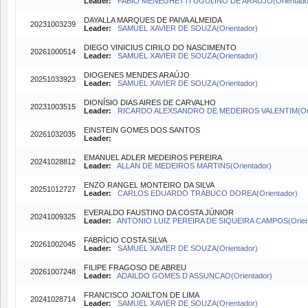
Leader:
FABIO MENEGHETTI UGULINO DE ARAUJO(Orientado
DAYALLA MARQUES DE PAIVA ALMEIDA
20231003239
Leader:
SAMUEL XAVIER DE SOUZA(Orientador)
DIEGO VINICIUS CIRILO DO NASCIMENTO
20261000514
Leader:
SAMUEL XAVIER DE SOUZA(Orientador)
DIOGENES MENDES ARAÚJO
20251033923
Leader:
SAMUEL XAVIER DE SOUZA(Orientador)
DIONÍSIO DIAS AIRES DE CARVALHO
20231003515
Leader:
RICARDO ALEXSANDRO DE MEDEIROS VALENTIM(Ori
EINSTEIN GOMES DOS SANTOS
20261032035
Leader:
EMANUEL ADLER MEDEIROS PEREIRA
20241028812
Leader:
ALLAN DE MEDEIROS MARTINS(Orientador)
ENZO RANGEL MONTEIRO DA SILVA
20251012727
Leader:
CARLOS EDUARDO TRABUCO DOREA(Orientador)
EVERALDO FAUSTINO DA COSTA JÚNIOR
20241009325
Leader:
ANTONIO LUIZ PEREIRA DE SIQUEIRA CAMPOS(Orien
FABRÍCIO COSTA SILVA
20261002045
Leader:
SAMUEL XAVIER DE SOUZA(Orientador)
FILIPE FRAGOSO DE ABREU
20261007248
Leader:
ADAILDO GOMES D ASSUNCAO(Orientador)
FRANCISCO JOAILTON DE LIMA
20241028714
Leader:
SAMUEL XAVIER DE SOUZA(Orientador)