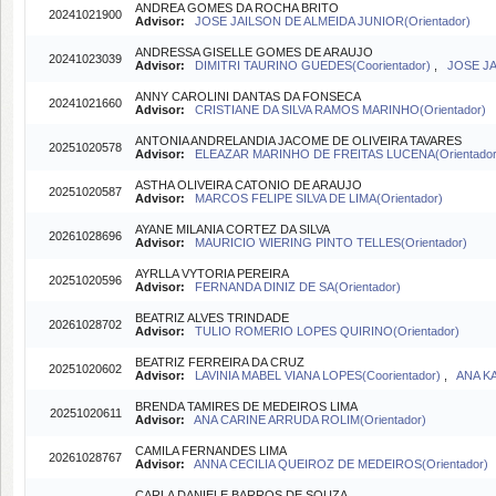
ANDREA GOMES DA ROCHA BRITO
20241021900
Advisor:
JOSE JAILSON DE ALMEIDA JUNIOR(Orientador)
ANDRESSA GISELLE GOMES DE ARAUJO
20241023039
Advisor:
DIMITRI TAURINO GUEDES(Coorientador)
,
JOSE JA
ANNY CAROLINI DANTAS DA FONSECA
20241021660
Advisor:
CRISTIANE DA SILVA RAMOS MARINHO(Orientador)
ANTONIA ANDRELANDIA JACOME DE OLIVEIRA TAVARES
20251020578
Advisor:
ELEAZAR MARINHO DE FREITAS LUCENA(Orientador
ASTHA OLIVEIRA CATONIO DE ARAUJO
20251020587
Advisor:
MARCOS FELIPE SILVA DE LIMA(Orientador)
AYANE MILANIA CORTEZ DA SILVA
20261028696
Advisor:
MAURICIO WIERING PINTO TELLES(Orientador)
AYRLLA VYTORIA PEREIRA
20251020596
Advisor:
FERNANDA DINIZ DE SA(Orientador)
BEATRIZ ALVES TRINDADE
20261028702
Advisor:
TULIO ROMERIO LOPES QUIRINO(Orientador)
BEATRIZ FERREIRA DA CRUZ
20251020602
Advisor:
LAVINIA MABEL VIANA LOPES(Coorientador)
,
ANA KA
BRENDA TAMIRES DE MEDEIROS LIMA
20251020611
Advisor:
ANA CARINE ARRUDA ROLIM(Orientador)
CAMILA FERNANDES LIMA
20261028767
Advisor:
ANNA CECILIA QUEIROZ DE MEDEIROS(Orientador)
CARLA DANIELE BARROS DE SOUZA