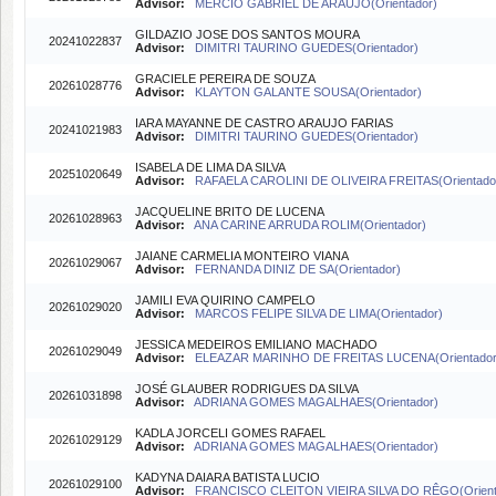
Advisor:
MERCIO GABRIEL DE ARAUJO(Orientador)
GILDAZIO JOSE DOS SANTOS MOURA
20241022837
Advisor:
DIMITRI TAURINO GUEDES(Orientador)
GRACIELE PEREIRA DE SOUZA
20261028776
Advisor:
KLAYTON GALANTE SOUSA(Orientador)
IARA MAYANNE DE CASTRO ARAUJO FARIAS
20241021983
Advisor:
DIMITRI TAURINO GUEDES(Orientador)
ISABELA DE LIMA DA SILVA
20251020649
Advisor:
RAFAELA CAROLINI DE OLIVEIRA FREITAS(Orientado
JACQUELINE BRITO DE LUCENA
20261028963
Advisor:
ANA CARINE ARRUDA ROLIM(Orientador)
JAIANE CARMELIA MONTEIRO VIANA
20261029067
Advisor:
FERNANDA DINIZ DE SA(Orientador)
JAMILI EVA QUIRINO CAMPELO
20261029020
Advisor:
MARCOS FELIPE SILVA DE LIMA(Orientador)
JESSICA MEDEIROS EMILIANO MACHADO
20261029049
Advisor:
ELEAZAR MARINHO DE FREITAS LUCENA(Orientador
JOSÉ GLAUBER RODRIGUES DA SILVA
20261031898
Advisor:
ADRIANA GOMES MAGALHAES(Orientador)
KADLA JORCELI GOMES RAFAEL
20261029129
Advisor:
ADRIANA GOMES MAGALHAES(Orientador)
KADYNA DAIARA BATISTA LUCIO
20261029100
Advisor:
FRANCISCO CLEITON VIEIRA SILVA DO RÊGO(Orient