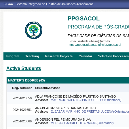
SIGAA - Sistema Integrado de Gestão de Atividades Acadêmicas
PPGSACOL
PROGRAMA DE PÓS-GRADU
FACULDADE DE CIÊNCIAS DA SAÚ
E-mail:
isabelle.ribeiro@ufrn.br
https://posgraduacao.ufrn.br/ppgsacol
Program
Teaching
Research Projects
Calendar
Selection Processes
Active Students
MASTER'S DEGREE (63)
Reg. number
Student/Advisor
ADLA FRANÇOÍSE DE MACÊDO FAUSTINO SANTIAGO
20251020550
Advisor:
MAURICIO WIERING PINTO TELLES(Orientador)
ANA BEATRIZ SOARES DANTAS CASTRO
20241021651
Advisor:
ELEAZAR MARINHO DE FREITAS LUCENA(Orientado
ANDERSON FELIPE MOURA DA SILVA
20251020569
Advisor:
MERCIO GABRIEL DE ARAUJO(Orientador)