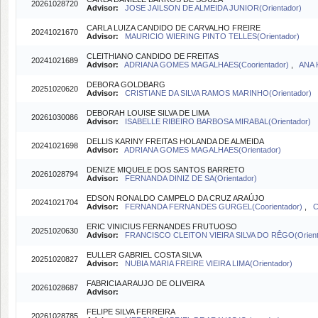
20261028720
Advisor:
JOSE JAILSON DE ALMEIDA JUNIOR(Orientador)
CARLA LUIZA CANDIDO DE CARVALHO FREIRE
20241021670
Advisor:
MAURICIO WIERING PINTO TELLES(Orientador)
CLEITHIANO CANDIDO DE FREITAS
20241021689
Advisor:
ADRIANA GOMES MAGALHAES(Coorientador)
,
ANA 
DEBORA GOLDBARG
20251020620
Advisor:
CRISTIANE DA SILVA RAMOS MARINHO(Orientador)
DEBORAH LOUISE SILVA DE LIMA
20261030086
Advisor:
ISABELLE RIBEIRO BARBOSA MIRABAL(Orientador)
DELLIS KARINY FREITAS HOLANDA DE ALMEIDA
20241021698
Advisor:
ADRIANA GOMES MAGALHAES(Orientador)
DENIZE MIQUELE DOS SANTOS BARRETO
20261028794
Advisor:
FERNANDA DINIZ DE SA(Orientador)
EDSON RONALDO CAMPELO DA CRUZ ARAÚJO
20241021704
Advisor:
FERNANDA FERNANDES GURGEL(Coorientador)
,
C
ERIC VINICIUS FERNANDES FRUTUOSO
20251020630
Advisor:
FRANCISCO CLEITON VIEIRA SILVA DO RÊGO(Orient
EULLER GABRIEL COSTA SILVA
20251020827
Advisor:
NUBIA MARIA FREIRE VIEIRA LIMA(Orientador)
FABRICIA ARAUJO DE OLIVEIRA
20261028687
Advisor:
FELIPE SILVA FERREIRA
20261028785