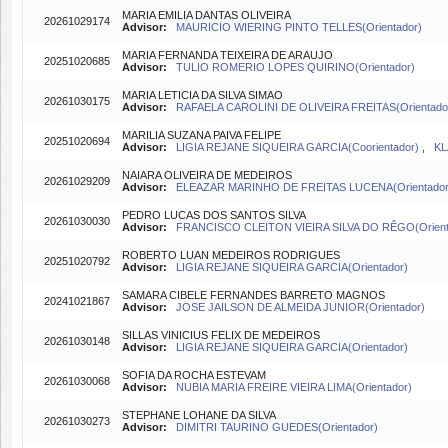
MARIA EMILIA DANTAS OLIVEIRA
20261029174
Advisor:
MAURICIO WIERING PINTO TELLES(Orientador)
MARIA FERNANDA TEIXEIRA DE ARAUJO
20251020685
Advisor:
TULIO ROMERIO LOPES QUIRINO(Orientador)
MARIA LETICIA DA SILVA SIMAO
20261030175
Advisor:
RAFAELA CAROLINI DE OLIVEIRA FREITAS(Orientado
MARILIA SUZANA PAIVA FELIPE
20251020694
Advisor:
LIGIA REJANE SIQUEIRA GARCIA(Coorientador)
,
KL
NAIARA OLIVEIRA DE MEDEIROS
20261029209
Advisor:
ELEAZAR MARINHO DE FREITAS LUCENA(Orientador
PEDRO LUCAS DOS SANTOS SILVA
20261030030
Advisor:
FRANCISCO CLEITON VIEIRA SILVA DO RÊGO(Orient
ROBERTO LUAN MEDEIROS RODRIGUES
20251020792
Advisor:
LIGIA REJANE SIQUEIRA GARCIA(Orientador)
SAMARA CIBELE FERNANDES BARRETO MAGNOS
20241021867
Advisor:
JOSE JAILSON DE ALMEIDA JUNIOR(Orientador)
SILLAS VINICIUS FELIX DE MEDEIROS
20261030148
Advisor:
LIGIA REJANE SIQUEIRA GARCIA(Orientador)
SOFIA DA ROCHA ESTEVAM
20261030068
Advisor:
NUBIA MARIA FREIRE VIEIRA LIMA(Orientador)
STEPHANE LOHANE DA SILVA
20261030273
Advisor:
DIMITRI TAURINO GUEDES(Orientador)