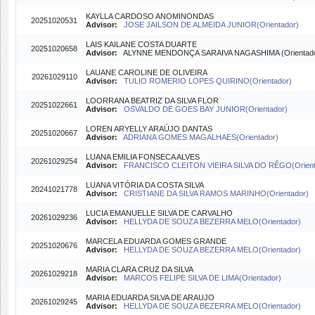
KAYLLA CARDOSO ANOMINONDAS
20251020531
Advisor:
JOSE JAILSON DE ALMEIDA JUNIOR(Orientador)
LAIS KAILANE COSTA DUARTE
20251020658
Advisor:
ALYNNE MENDONÇA SARAIVA NAGASHIMA (Orientado
LAUANE CAROLINE DE OLIVEIRA
20261029110
Advisor:
TULIO ROMERIO LOPES QUIRINO(Orientador)
LOORRANA BEATRIZ DA SILVA FLOR
20251022661
Advisor:
OSVALDO DE GOES BAY JUNIOR(Orientador)
LOREN ARYELLY ARAÚJO DANTAS
20251020667
Advisor:
ADRIANA GOMES MAGALHAES(Orientador)
LUANA EMILIA FONSECA ALVES
20261029254
Advisor:
FRANCISCO CLEITON VIEIRA SILVA DO RÊGO(Orient
LUANA VITÓRIA DA COSTA SILVA
20241021778
Advisor:
CRISTIANE DA SILVA RAMOS MARINHO(Orientador)
LUCIA EMANUELLE SILVA DE CARVALHO
20261029236
Advisor:
HELLYDA DE SOUZA BEZERRA MELO(Orientador)
MARCELA EDUARDA GOMES GRANDE
20251020676
Advisor:
HELLYDA DE SOUZA BEZERRA MELO(Orientador)
MARIA CLARA CRUZ DA SILVA
20261029218
Advisor:
MARCOS FELIPE SILVA DE LIMA(Orientador)
MARIA EDUARDA SILVA DE ARAUJO
20261029245
Advisor:
HELLYDA DE SOUZA BEZERRA MELO(Orientador)