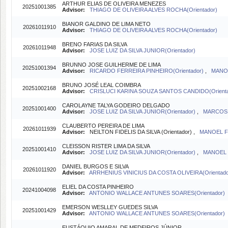
ARTHUR ELIAS DE OLIVEIRA MENEZES
20251001385
Advisor:
THIAGO DE OLIVEIRA ALVES ROCHA(Orientador)
BIANOR GALDINO DE LIMA NETO
20261011910
Advisor:
THIAGO DE OLIVEIRA ALVES ROCHA(Orientador)
BRENO FARIAS DA SILVA
20261011948
Advisor:
JOSE LUIZ DA SILVA JUNIOR(Orientador)
BRUNNO JOSE GUILHERME DE LIMA
20251001394
Advisor:
RICARDO FERREIRA PINHEIRO(Orientador)
,
MANOE
BRUNO JOSÉ LEAL COIMBRA
20251002168
Advisor:
CRISLUCI KARINA SOUZA SANTOS CANDIDO(Orient
CAROLAYNE TALYA GODEIRO DELGADO
20251001400
Advisor:
JOSE LUIZ DA SILVA JUNIOR(Orientador)
,
MARCOS A
CLAUBERTO PEREIRA DE LIMA
20261011939
Advisor:
NEILTON FIDELIS DA SILVA (Orientador) ,
MANOEL FI
CLEISSON RISTER LIMA DA SILVA
20251001410
Advisor:
JOSE LUIZ DA SILVA JUNIOR(Orientador)
,
MANOEL 
DANIEL BURGOS E SILVA
20261011920
Advisor:
ARRHENIUS VINICIUS DA COSTA OLIVEIRA(Orientad
ELIEL DA COSTA PINHEIRO
20241004098
Advisor:
ANTONIO WALLACE ANTUNES SOARES(Orientador)
EMERSON WESLLEY GUEDES SILVA
20251001429
Advisor:
ANTONIO WALLACE ANTUNES SOARES(Orientador)
EUSTÁQUIO AMARAL DE MEDEIROS JÚNIOR