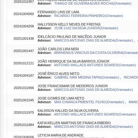
20261011957
Advisor:
THIAGO DE OLIVEIRA ALVES ROCHA(Orientador)
FERNANDO LINS DE LIMA
20241004060
Advisor:
RICARDO FERREIRA PINHEIRO(Orientador)
HALLYSSON KELLY NEVES DE FREITAS
20241004258
Advisor:
JOSE LUIZ DA SILVA JUNIOR(Orientador)
IDELCÁCIO PAULINO DE MACÊDO JUNIOR
20251001438
Advisor:
MARCOS ANTONIO DIAS DE ALMEIDA(Orientador)
,
JOÃO CARLOS LIRA NERI
20251001447
Advisor:
ARRHENIUS VINICIUS DA COSTA OLIVEIRA(Orientado
JOÃO HENRIQUE DA SILVA BARROS JÚNIOR
20261012121
Advisor:
ANTONIO WALLACE ANTUNES SOARES(Orientador)
JOSÉ ÉRICO ALVES NETO
20241004187
Advisor:
GABRIEL IVAN MEDINA TAPIA(Orientador)
,
RICARDO
JOSE FRANCISMAR DE MEDEIROS JUNIOR
20261011966
Advisor:
MARCOS ANTONIO DIAS DE ALMEIDA(Orientador)
JOSE GOMES DE LIMA NETO
20251001545
Advisor:
MAX CHIANCA PIMENTEL FILHO(Orientador)
,
MANO
KALISSON KALLED DA SILVA OLIVEIRA
20261011975
Advisor:
ANTONIO WALLACE ANTUNES SOARES(Orientador)
KATIA KELLEN MARTINS DE FRANCA RIBEIRO
20261011984
Advisor:
MARCOS ANTONIO DIAS DE ALMEIDA(Orientador)
LETICIA MARIA DE ANDRADE
20241004006