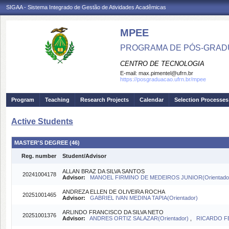
SIGAA - Sistema Integrado de Gestão de Atividades Acadêmicas
MPEE
PROGRAMA DE PÓS-GRADU
CENTRO DE TECNOLOGIA
E-mail:
max.pimentel@ufrn.br
https://posgraduacao.ufrn.br/mpee
Program
Teaching
Research Projects
Calendar
Selection Processes
Active Students
MASTER'S DEGREE (46)
Reg. number
Student/Advisor
ALLAN BRAZ DA SILVA SANTOS
20241004178
Advisor:
MANOEL FIRMINO DE MEDEIROS JUNIOR(Orientado
ANDREZA ELLEN DE OLIVEIRA ROCHA
20251001465
Advisor:
GABRIEL IVAN MEDINA TAPIA(Orientador)
ARLINDO FRANCISCO DA SILVA NETO
20251001376
Advisor:
ANDRES ORTIZ SALAZAR(Orientador)
,
RICARDO FE