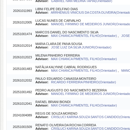
Advisor:
GABRIEL IVAN MEDINA TAPIA(Orientador)
LIBNI FELIPE DELFINO DIAS
20261011993
Advisor:
ARRHENIUS VINICIUS DA COSTA OLIVEIRA(Orientado
LUCAS NUNES DE CARVALHO
20261012005
Advisor:
MANOEL FIRMINO DE MEDEIROS JUNIOR(Orientado
MARCOS DANIEL DO NASCIMENTO SILVA
20251001474
Advisor:
MAX CHIANCA PIMENTEL FILHO(Orientador)
,
JOSE 
MARIA CLARA DE PAIVA SOUSA
20261012014
Advisor:
JOSE LUIZ DA SILVA JUNIOR(Orientador)
MILENA PINHEIRO FERREIRA
20261012023
Advisor:
MAX CHIANCA PIMENTEL FILHO(Orientador)
NATÁLIA KALYNNE CABRAL RODRIGUES
20251001483
Advisor:
MAX CHIANCA PIMENTEL FILHO(Orientador)
,
MANO
PAULO EDUARDO CANASSA MONTEIRO
20261012032
Advisor:
RICARDO FERREIRA PINHEIRO(Orientador)
PEDRO AUGUSTO DO NASCIMENTO BEZERRA
20251001492
Advisor:
MANOEL FIRMINO DE MEDEIROS JUNIOR(Orientado
RAFAEL BRIANI BIONDI
20261012041
Advisor:
MAX CHIANCA PIMENTEL FILHO(Orientador)
REGIS DE SOUZA MORENO
20241004089
Advisor:
CRISLUCI KARINA SOUZA SANTOS CANDIDO(Orienta
RENATO OLIVEIRA DA ROCHA CORREIA
20251001509
Advisor:
CRISLUCI KARINA SOUZA SANTOS CANDIDO(Orienta