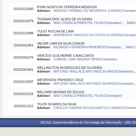
RYAN NORIYUKI FERREIRA MENDORI
20261012060
Advisor:
MANOEL FIRMINO DE MEDEIROS JUNIOR(Orientado
THOMAS ERIC ALVES DE OLIVEIRA
20261012079
Advisor:
MAX CHIANCA PIMENTEL FILHO(Orientador)
,
MANO
TULIO ROCHA DE LIMA
20261012088
Advisor:
ARRHENIUS VINICIUS DA COSTA OLIVEIRA(Orientad
VALDIR LIMA DA SILVA JÚNIOR
20261011901
Advisor:
RICARDO FERREIRA PINHEIRO(Orientador)
,
MAX C
VINICÍUS GUILHERME CAVALCANTE
20251001670
Advisor:
GABRIEL IVAN MEDINA TAPIA(Orientador)
WELLINGTON RODRIGUES DE OLIVEIRA
20251001661
Advisor:
ANTONIO WALLACE ANTUNES SOARES(Orientador)
WEVERSON PINHEIRO CRUZ
20261012097
Advisor:
ANTONIO WALLACE ANTUNES SOARES(Orientador)
WILLIANE MORAIS DE SOUZA
20261012103
Advisor:
MAX CHIANCA PIMENTEL FILHO(Orientador)
YGOR SOARES DA SILVA
20261012112
Advisor:
CRISLUCI KARINA SOUZA SANTOS CANDIDO(Orienta
SIGAA | Superintendência de Tecnologia da Informação - (84) 3