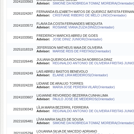
20241033563
Advisor:
SIMONE DA NOBREGA TOMAZ MOREIRA(Orientador
FERNANDA ELIZABETH MATOS DE QUEIROZ BATISTA FERNA
20261024267
Advisor:
CRISTIANE RIBEIRO DE MELO LINO(Orientador)
FLAVIA DA COSTA FERNANDES MESQUITA
20241033572
Advisor:
ROSIANE VIANA ZUZA DINIZ(Orientador)
FREDERICH MARCKS ABREU DE GOES
20241033581
Advisor:
JOSE DINIZ JUNIOR(Orientador)
JEFERSSON MATHEUS MAIA DE OLIVEIRA
20251018319
Advisor:
MARISE REIS DE FREITAS(Orientador)
JULIANA QUEIROGA ROCHA DA NOBREGA DINIZ
20221026445
Advisor:
REGINALDO ANTONIO DE OLIVEIRA FREITAS JUNIOR
LAIS ABREU BASTOS BENEVOLO
20261024249
Advisor:
ELAINE LIRA MEDEIROS(Orientador)
LIDIANE DE ARAUJO TORRES
20261024220
Advisor:
MARIA JOSE PEREIRA VILAR(Orientador)
LIGIANNE REVOREDO BEZERRA CUNHA LIMA
20241033607
Advisor:
PAULO JOSE DE MEDEIROS(Orientador)
LÍLIA MARIA BEZERRIL FERREIRA
20231030343
Advisor:
REGINALDO ANTONIO DE OLIVEIRA FREITAS JUNIOR
LÍVIA MARIA SALES DE SOUSA
20221026481
Advisor:
SIMONE DA NOBREGA TOMAZ MOREIRA(Orientador
LOUANNA SILVA DE MACEDO ADRIANO
20211025794