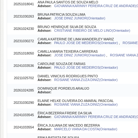
ANA PAULA SANTOS DE SOUZA MELO
20251018041
Advisor:
GIOVANNA KARINNY PEREIRA CRUZ DE ANDRADE(Or
BRUNA PATRICIA SOUZA LIMA
20231030263
Advisor:
JOSE DINIZ JUNIOR(Orientador)
BRUNO HENRIQUE SILVA DE SOUZA
20261024230
Advisor:
CRISTIANE RIBEIRO DE MELO LINO(Orientador)
CAMILA KATERINE DE LIMA WANDERLEY MARIZ
20231030272
Advisor:
PAULO JOSE DE MEDEIROS(Orientador)
,
ROSIANE 
CAMILLA MARIA TEIXEIRA CARRERAS
20251018050
Advisor:
JOSE DINIZ JUNIOR(Orientador)
,
ROSIANE VIANA Z
CAROLINE SOUZA DE FARIAS
20241033536
Advisor:
PAULO JOSE DE MEDEIROS(Orientador)
DANIEL VINICIUS RODRIGUES PINTO
20211025702
Advisor:
ROSIANE VIANA ZUZA DINIZ(Orientador)
DOMINIQUE PORDEUS ARAUJO
20261024285
Advisor:
ELAINE HELKE OLIVEIRA DO AMARAL PASCOAL
20231030290
Advisor:
ROSIANE VIANA ZUZA DINIZ(Orientador)
ÉRICA BEZERRA FREIRE DA SILVA
20241033545
Advisor:
GIOVANNA KARINNY PEREIRA CRUZ DE ANDRADE(Or
ÉRICA JULIANA DE MACEDO BEZERRA
20241033554
Advisor:
MARCELO VIANA DA COSTA(Orientador)
ERIKA BATISTA DE SOUSA