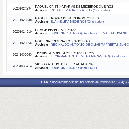
RAQUEL CRISTINA FARIAS DE MEDEIROS QUEIROZ
20261024294
Advisor:
ROSIANE VIANA ZUZA DINIZ(Orientador)
RAQUEL TROVAO DE MEDEIROS PONTES
20211025838
Advisor:
ELAINE LIRA MEDEIROS(Orientador)
RAYANE BEZERRA FREITAS
20261024310
Advisor:
JOSE DINIZ JUNIOR(Orientador)
,
MARIA LUISA NOB
ROGERIA CRISTINA TOSCANO DIAS
20211025865
Advisor:
REGINALDO ANTONIO DE OLIVEIRA FREITAS JUNIOR
THEMIS NOBREGA DE FREITAS LOPES
20241033643
Advisor:
TECIA MARIA DE OLIVEIRA MARANHAO(Orientador)
VICTOR AUGUSTO BEZERRA DA SILVA
20231030414
Advisor:
JOSE DINIZ JUNIOR(Orientador)
SIGAA | Superintendência de Tecnologia da Informação - (84) 3