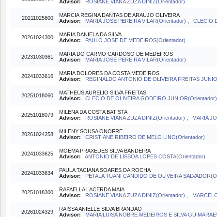
Advisor:
ROSIANE VIANA ZUZA DINIZ(Orientador)
MARCIA REGINA DANTAS DE ARAUJO OLIVEIRA
20211025800
Advisor:
MARIA JOSE PEREIRA VILAR(Orientador)
,
CLECIO D
MARIA DANIELA DA SILVA
20261024300
Advisor:
PAULO JOSE DE MEDEIROS(Orientador)
MARIA DO CARMO CARDOSO DE MEDEIROS
20231030361
Advisor:
MARIA JOSE PEREIRA VILAR(Orientador)
MARIA DOLORES DA COSTA MEDEIROS
20241033616
Advisor:
REGINALDO ANTONIO DE OLIVEIRA FREITAS JUNIOR
MATHEUS AURELIO SILVA FREITAS
20251018060
Advisor:
CLECIO DE OLIVEIRA GODEIRO JUNIOR(Orientador)
MILENA DA COSTA BATISTA
20251018079
Advisor:
ROSIANE VIANA ZUZA DINIZ(Orientador)
,
MARIA JO
MILENY SOUSA ONOFRE
20261024258
Advisor:
CRISTIANE RIBEIRO DE MELO LINO(Orientador)
MOEMA PRAXEDES SILVA BANDEIRA
20241033625
Advisor:
ANTONIO DE LISBOA LOPES COSTA(Orientador)
PAULA TACIANA SOARES DA ROCHA
20241033634
Advisor:
PETALA TUANI CANDIDO DE OLIVEIRA SALVADOR(Ori
RAFAELLA LACERDA MAIA
20251018300
Advisor:
ROSIANE VIANA ZUZA DINIZ(Orientador)
,
MARCELO 
RAISSA ANIELLE SILVA BRANDAO
20261024329
Advisor:
MARIA LUISA NOBRE MEDEIROS E SILVA GUIMARAES