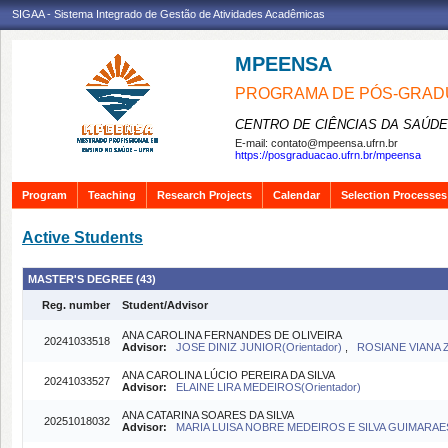
SIGAA - Sistema Integrado de Gestão de Atividades Acadêmicas
MPEENSA
PROGRAMA DE PÓS-GRAD
CENTRO DE CIÊNCIAS DA SAÚDE
E-mail:
contato@mpeensa.ufrn.br
https://posgraduacao.ufrn.br/mpeensa
Program
Teaching
Research Projects
Calendar
Selection Processes
Active Students
MASTER'S DEGREE (43)
Reg. number
Student/Advisor
ANA CAROLINA FERNANDES DE OLIVEIRA
20241033518
Advisor:
JOSE DINIZ JUNIOR(Orientador)
,
ROSIANE VIANA Z
ANA CAROLINA LÚCIO PEREIRA DA SILVA
20241033527
Advisor:
ELAINE LIRA MEDEIROS(Orientador)
ANA CATARINA SOARES DA SILVA
20251018032
Advisor:
MARIA LUISA NOBRE MEDEIROS E SILVA GUIMARAES