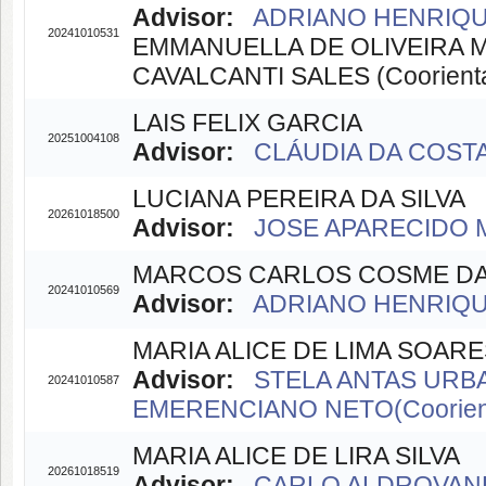
Advisor:
ADRIANO HENRIQU
20241010531
EMMANUELLA DE OLIVEIRA MO
CAVALCANTI SALES (Coorient
LAIS FELIX GARCIA
20251004108
Advisor:
CLÁUDIA DA COSTA 
LUCIANA PEREIRA DA SILVA
20261018500
Advisor:
JOSE APARECIDO M
MARCOS CARLOS COSME DA 
20241010569
Advisor:
ADRIANO HENRIQU
MARIA ALICE DE LIMA SOARE
Advisor:
STELA ANTAS URBA
20241010587
EMERENCIANO NETO(Coorien
MARIA ALICE DE LIRA SILVA
20261018519
Advisor:
CARLO ALDROVAND