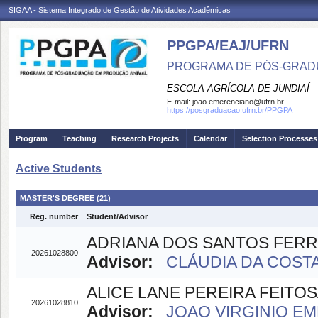
SIGAA - Sistema Integrado de Gestão de Atividades Acadêmicas
PPGPA/EAJ/UFRN
PROGRAMA DE PÓS-GRAD
ESCOLA AGRÍCOLA DE JUNDIAÍ
E-mail:
joao.emerenciano@ufrn.br
https://posgraduacao.ufrn.br/PPGPA
Program
Teaching
Research Projects
Calendar
Selection Processes
Active Students
MASTER'S DEGREE (21)
Reg. number
Student/Advisor
ADRIANA DOS SANTOS FERR
20261028800
Advisor:
CLÁUDIA DA COSTA 
ALICE LANE PEREIRA FEITO
20261028810
Advisor:
JOAO VIRGINIO EM