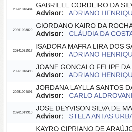
GABRIELE CORDEIRO DA SIL
20261018484
Advisor:
ADRIANO HENRIQU
GIORDANO KAIRO DA ROCH
20261028829
Advisor:
CLÁUDIA DA COSTA 
ISADORA MAFRA LIRA DOS 
20241021517
Advisor:
ADRIANO HENRIQU
JOANE GONCALO FELIPE DA
20261018493
Advisor:
ADRIANO HENRIQU
JORDANA LAYLLA SANTOS DA
20251004091
Advisor:
CARLO ALDROVAND
JOSE DEYVISON SILVA DE 
20261019310
Advisor:
STELA ANTAS URBA
KAYRO CIPRIANO DE ARAÚJ