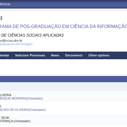
adêmicas
I
AMA DE PÓS-GRADUAÇÃO EM CIÊNCIA DA INFORMAÇÃ
 DE CIÊNCIAS SOCIAIS APLICADAS
ci@ccsa.ufrn.br
sgraduacao.ufrn.br/ppgci
lendar
Selection Processes
News
Documents
Other options
LIVEIRA
ERQUE MOREIRA(Orientador)
A
LVES DE OLIVEIRA(Orientador)
 SILVA
RANÇA (Orientador)