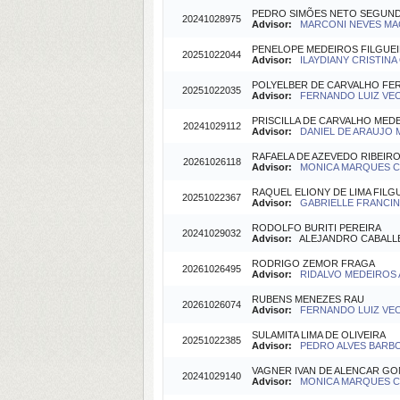
PEDRO SIMÕES NETO SEGUN
20241028975
Advisor:
MARCONI NEVES MAC
PENELOPE MEDEIROS FILGUE
20251022044
Advisor:
ILAYDIANY CRISTINA O
POLYELBER DE CARVALHO FE
20251022035
Advisor:
FERNANDO LUIZ VECH
PRISCILLA DE CARVALHO MED
20241029112
Advisor:
DANIEL DE ARAUJO M
RAFAELA DE AZEVEDO RIBEIR
20261026118
Advisor:
MONICA MARQUES CA
RAQUEL ELIONY DE LIMA FILG
20251022367
Advisor:
GABRIELLE FRANCIN
RODOLFO BURITI PEREIRA
20241029032
Advisor:
ALEJANDRO CABALLER
RODRIGO ZEMOR FRAGA
20261026495
Advisor:
RIDALVO MEDEIROS A
RUBENS MENEZES RAU
20261026074
Advisor:
FERNANDO LUIZ VECH
SULAMITA LIMA DE OLIVEIRA
20251022385
Advisor:
PEDRO ALVES BARBOS
VAGNER IVAN DE ALENCAR G
20241029140
Advisor:
MONICA MARQUES CA