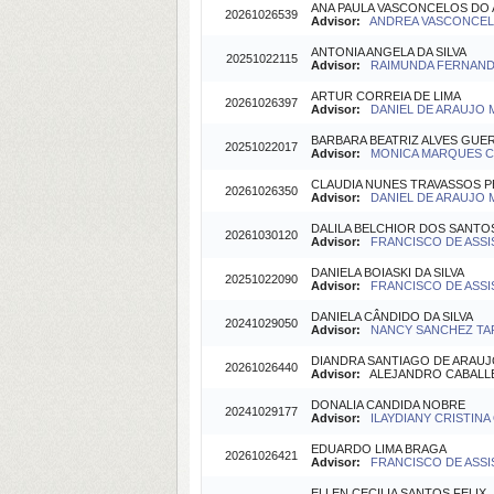
ANA PAULA VASCONCELOS DO 
20261026539
Advisor:
ANDREA VASCONCELO
ANTONIA ANGELA DA SILVA
20251022115
Advisor:
RAIMUNDA FERNANDA
ARTUR CORREIA DE LIMA
20261026397
Advisor:
DANIEL DE ARAUJO M
BARBARA BEATRIZ ALVES GUE
20251022017
Advisor:
MONICA MARQUES CA
CLAUDIA NUNES TRAVASSOS 
20261026350
Advisor:
DANIEL DE ARAUJO M
DALILA BELCHIOR DOS SANTO
20261030120
Advisor:
FRANCISCO DE ASSI
DANIELA BOIASKI DA SILVA
20251022090
Advisor:
FRANCISCO DE ASSI
DANIELA CÂNDIDO DA SILVA
20241029050
Advisor:
NANCY SANCHEZ TAR
DIANDRA SANTIAGO DE ARAU
20261026440
Advisor:
ALEJANDRO CABALLER
DONALIA CANDIDA NOBRE
20241029177
Advisor:
ILAYDIANY CRISTINA O
EDUARDO LIMA BRAGA
20261026421
Advisor:
FRANCISCO DE ASSI
ELLEN CECILIA SANTOS FELIX