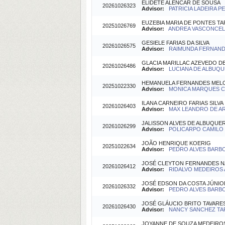
ELIDETE ALENCAR DE SOUSA
20261026323
Advisor:
PATRICIA LADEIRA P
EUZEBIA MARIA DE PONTES T
20251026769
Advisor:
ANDREA VASCONCELO
GESIELE FARIAS DA SILVA
20261026575
Advisor:
RAIMUNDA FERNANDA
GLACIA MARILLAC AZEVEDO 
20261026486
Advisor:
LUCIANA DE ALBUQU
HEMANUELA FERNANDES MEL
20251022330
Advisor:
MONICA MARQUES CA
ILANA CARNEIRO FARIAS SILVA
20261026403
Advisor:
MAX LEANDRO DE ARA
JALISSON ALVES DE ALBUQUE
20261026299
Advisor:
POLICARPO CAMILO S
JOÃO HENRIQUE KOERIG
20251022634
Advisor:
PEDRO ALVES BARBOS
JOSÉ CLEYTON FERNANDES 
20261026412
Advisor:
RIDALVO MEDEIROS A
JOSÉ EDSON DA COSTA JÚNIO
20261026332
Advisor:
PEDRO ALVES BARBOS
JOSÉ GLÁUCIO BRITO TAVARES
20261026430
Advisor:
NANCY SANCHEZ TAR
JOYANNE DE SOUZA MEDEIRO