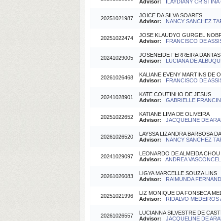
Advisor:
ILAYDIANY CRISTINA O
JOICE DA SILVA SOARES
20251021987
Advisor:
NANCY SANCHEZ TAR
JOSE KLAUDYO GURGEL NOB
20251022474
Advisor:
FRANCISCO DE ASSI
JOSENEIDE FERREIRA DANTAS
20241029005
Advisor:
LUCIANA DE ALBUQU
KALIANE EVENY MARTINS DE O
20261026468
Advisor:
FRANCISCO DE ASSI
KATE COUTINHO DE JESUS
20241028901
Advisor:
GABRIELLE FRANCIN
KATIANE LIMA DE OLIVEIRA
20251022652
Advisor:
JACQUELINE DE ARAU
LAYSSA LIZANDRA BARBOSA DA
20261026520
Advisor:
NANCY SANCHEZ TAR
LEONARDO DE ALMEIDA CHOU
20241029097
Advisor:
ANDREA VASCONCELO
LIGYA MARCELLE SOUZA LINS
20261026083
Advisor:
RAIMUNDA FERNANDA
LIZ MONIQUE DA FONSECA ME
20251021996
Advisor:
RIDALVO MEDEIROS A
LUCIANNA SILVESTRE DE CAS
20261026557
Advisor:
JACQUELINE DE ARAU