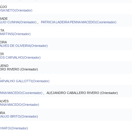
AÚJO
A NETO(Orientador)
RADE
UJO CUNHA(Orientador)
,
PATRICIA LADEIRA PENNA MACEDO(Coorientador)
ITA
ARTINS(Orientador)
EIRA
LVES DE OLIVEIRA(Orientador)
SER
S CARVALHO(Orientador)
QUENO
O RIVERO (Orientador)
A
RVALHO GALLOTTI(Orientador)
ENNA MACEDO(Coorientador)
, ALEJANDRO CABALLERO RIVERO (Orientador)
ALVES
ENNA MACEDO(Orientador)
IRA
UJO BRITO(Orientador)
IATO(Orientador)