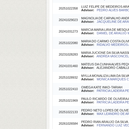
LUIZ FELIPE DE MEDEIROS AR
20251022358
Advisor:
PEDRO ALVES BARBOS
MAGNOLIA DE CARVALHO AND
20241029023
Advisor:
JACQUELINE DE ARA
MARCIA MARIA LIRA DE MESQU
20241031273
Advisor:
DANIEL DE ARAUJO M
MARIA DO CARMO COSTA OLIV
20251022080
Advisor:
RIDALVO MEDEIROS A
MARIA JUCIONE DA SILVA NAS
20231028283
Advisor:
ANDREA VASCONCELO
MATEUS DA CUNHA ALVES PE
20241031460
Advisor:
ALEJANDRO CABALLER
MYLLA MONALIZA LIMA DA SILV
20251028932
Advisor:
MONICA MARQUES CA
OMEGA KATE INKO-TARIAH
20251022410
Advisor:
PATRICIA LADEIRA P
PAULO RICARDO DE OLIVEIRA 
20251021969
Advisor:
PATRICIA LADEIRA P
PEDRO NETO LOPES DE OLIVE
20251022133
Advisor:
MAX LEANDRO DE ARA
PEDRO RIAN ARAUJO DA SILVA
20261026584
Advisor:
FERNANDO LUIZ VECH