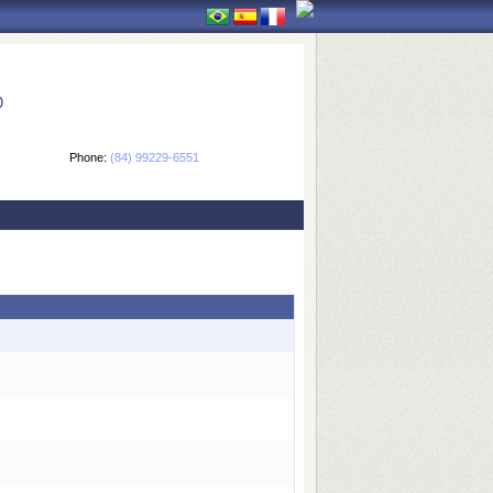
O
Phone:
(84) 99229-6551