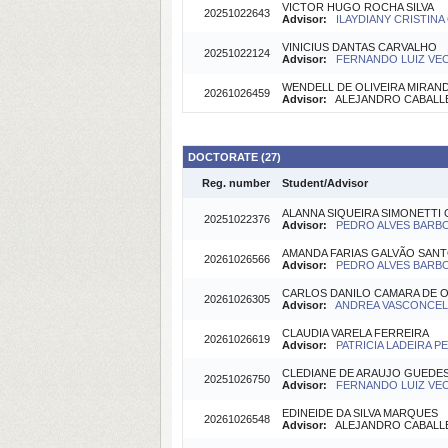
VICTOR HUGO ROCHA SILVA
20251022643
Advisor:
ILAYDIANY CRISTINA O
VINICIUS DANTAS CARVALHO
20251022124
Advisor:
FERNANDO LUIZ VECH
WENDELL DE OLIVEIRA MIRAN
20261026459
Advisor:
ALEJANDRO CABALLER
DOCTORATE (27)
Reg. number
Student/Advisor
ALANNA SIQUEIRA SIMONETTI 
20251022376
Advisor:
PEDRO ALVES BARBOS
AMANDA FARIAS GALVÃO SAN
20261026566
Advisor:
PEDRO ALVES BARBOS
CARLOS DANILO CAMARA DE O
20261026305
Advisor:
ANDREA VASCONCELO
CLAUDIA VARELA FERREIRA
20261026619
Advisor:
PATRICIA LADEIRA P
CLEDIANE DE ARAUJO GUEDE
20251026750
Advisor:
FERNANDO LUIZ VECH
EDINEIDE DA SILVA MARQUES
20261026548
Advisor:
ALEJANDRO CABALLER