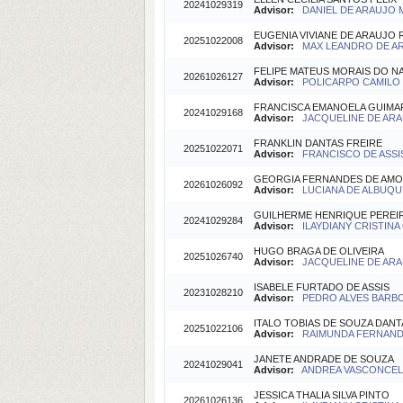
20241029319
Advisor:
DANIEL DE ARAUJO M
EUGENIA VIVIANE DE ARAUJO
20251022008
Advisor:
MAX LEANDRO DE ARA
FELIPE MATEUS MORAIS DO 
20261026127
Advisor:
POLICARPO CAMILO S
FRANCISCA EMANOELA GUIMA
20241029168
Advisor:
JACQUELINE DE ARA
FRANKLIN DANTAS FREIRE
20251022071
Advisor:
FRANCISCO DE ASSI
GEORGIA FERNANDES DE AMO
20261026092
Advisor:
LUCIANA DE ALBUQU
GUILHERME HENRIQUE PEREI
20241029284
Advisor:
ILAYDIANY CRISTINA O
HUGO BRAGA DE OLIVEIRA
20251026740
Advisor:
JACQUELINE DE ARAU
ISABELE FURTADO DE ASSIS
20231028210
Advisor:
PEDRO ALVES BARBOS
ITALO TOBIAS DE SOUZA DANT
20251022106
Advisor:
RAIMUNDA FERNANDA
JANETE ANDRADE DE SOUZA
20241029041
Advisor:
ANDREA VASCONCELO
JESSICA THALIA SILVA PINTO
20261026136