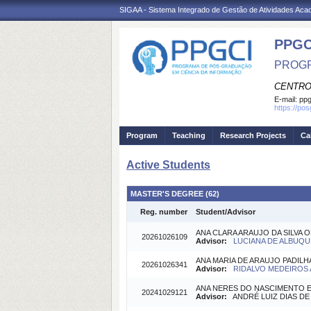
SIGAA - Sistema Integrado de Gestão de Atividades Ac
PPGC
PROGR
CENTRO
E-mail:
ppg
https://po
Program
Teaching
Research Projects
Ca
Active Students
MASTER'S DEGREE (62)
Reg. number
Student/Advisor
ANA CLARA ARAUJO DA SILVA O
20261026109
Advisor:
LUCIANA DE ALBUQU
ANA MARIA DE ARAUJO PADILH
20261026341
Advisor:
RIDALVO MEDEIROS A
ANA NERES DO NASCIMENTO E
20241029121
Advisor:
ANDRÉ LUIZ DIAS DE F