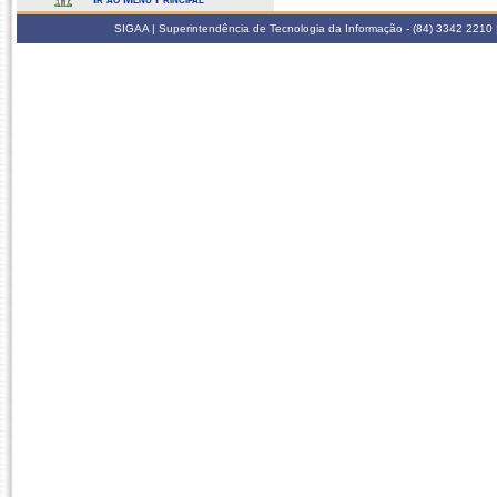
SIGAA | Superintendência de Tecnologia da Informação - (84) 3342 2210 