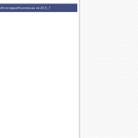
ufrn.br.sigaa06-producao
v4.20.5_7