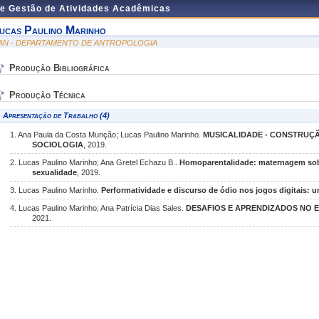
de Gestão de Atividades Acadêmicas
ucas Paulino Marinho
AN - DEPARTAMENTO DE ANTROPOLOGIA
Produção Bibliográfica
Produção Técnica
Apresentação de Trabalho (4)
1. Ana Paula da Costa Munção; Lucas Paulino Marinho.
MUSICALIDADE - CONSTRUÇÃ
SOCIOLOGIA
, 2019.
2. Lucas Paulino Marinho; Ana Gretel Echazu B..
Homoparentalidade: maternagem sob 
sexualidade
, 2019.
3. Lucas Paulino Marinho.
Performatividade e discurso de ódio nos jogos digitais: um
4. Lucas Paulino Marinho; Ana Patrícia Dias Sales.
DESAFIOS E APRENDIZADOS NO 
2021.