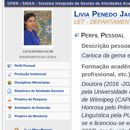
UFRN ›
SIGAA - Sistema Integrado de Gestão de Atividades A
Livia Penedo Ja
LET - DEPARTAMEN
Perfil Pessoal
Descrição pessoa
LIVIA PENEDO JACOB
Carioca da gema e
DEPARTAMENTO DE LETRAS
Formação acadêmi
Perfil Pessoal
profissional, etc.
Produção Intelectual
Disciplinas Ministradas
Doutora (2016 -20
pela Universidade
Relatórios de Atividade Docente
de Winnipeg (CAP
Projetos de Pesquisa
Honrosa pelo Prêm
Atividades de Extensão
Linguística pela 
Projetos de Monitoria
se e licenciou-se 
Ir ao Menu Principal