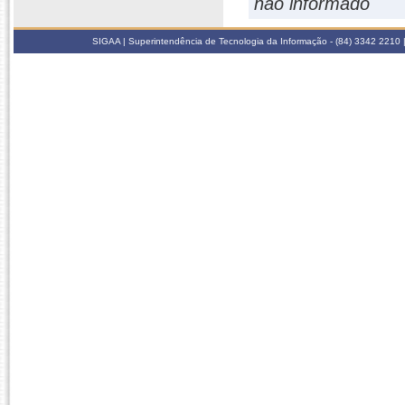
não informado
SIGAA | Superintendência de Tecnologia da Informação - (84) 3342 2210 